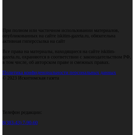
При полном или частичном использовании материалов,
опубликованных на сайте iskitim-gazeta.ru, обязательна
активная гиперссылка на сайт
Все права на материалы, находящиеся на сайте iskitim-
gazeta.ru, охраняются в соответствии с законодательством РФ,
в том числе, об авторском праве и смежных правах.
Политика конфиденциальности персональных данных
© 2023 Искитимская газета
Телефон редакции:
8(383-43) 7-90-60