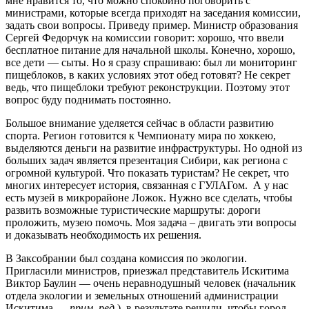
мне нравится то, что можно спокойно поговорить с
министрами, которые всегда приходят на заседания комиссии,
задать свои вопросы. Приведу пример. Министр образования
Сергей Федорчук на комиссии говорит: хорошо, что ввели
бесплатное питание для начальной школы. Конечно, хорошо,
все дети — сыты. Но я сразу спрашиваю: был ли мониторинг
пищеблоков, в каких условиях этот обед готовят? Не секрет
ведь, что пищеблоки требуют реконструкции. Поэтому этот
вопрос буду поднимать постоянно.
Большое внимание уделяется сейчас в области развитию
спорта. Регион готовится к Чемпионату мира по хоккею,
выделяются деньги на развитие инфраструктуры. Но одной из
больших задач является презентация Сибири, как региона с
огромной культурой. Что показать туристам? Не секрет, что
многих интересует история, связанная с ГУЛАГом. А у нас
есть музей в микрорайоне Ложок. Нужно все сделать, чтобы
развить возможные туристические маршруты: дороги
проложить, музею помочь. Моя задача – двигать эти вопросы
и доказывать необходимость их решения.
В Заксобрании был создана комиссия по экологии.
Пригласили министров, приезжал представитель Искитима
Виктор Баулин — очень неравнодушный человек (начальник
отдела экологии и земельных отношений администрации
Искитима —
прим. ред
.), в результате решили, чтобы город