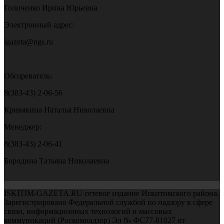
Голиченко Ирина Юрьевна
Электронный адрес:
igazeta@ngs.ru
Обозреватель:
8(383-43) 2-06-56
Кривякина Наталья Николаевна
Менеджер:
8(383-43) 2-06-41
Бородина Татьяна Николаевна
ISKITIM-GAZETA.RU сетевое издание Искитимского района.
Зарегистрировано Федеральной службой по надзору в сфере
связи, информационных технологий и массовых
коммуникаций (Роскомнадзор) Эл № ФС77-81027 от