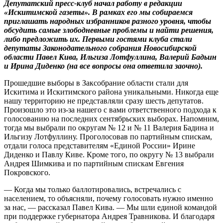
Депутатский пресс-клуб начал работу в редакции
«Искитимской газеты». В рамках его мы собираемся
приглашать народных избранников разного уровня, чтобы
обсудить самые злободневные проблемы и найти решения,
либо предложить их. Первыми гостями клуба стали
депутаты Законодательного собрания Новосибирской
области Павел Кива, Ильгиза Лотфуллина, Валерий Бадьин
и Ирина Диденко (на все вопросы она ответила заочно).
Прошедшие выборы в Заксобрание области стали для
Искитима и Искитимского района уникальными. Никогда еще
нашу территорию не представляли сразу шесть депутатов.
Произошло это из-за нашего с вами ответственного подхода к
голосованию на последних сентябрьских выборах. Напомним,
тогда мы выбрали по округам № 12 и № 11 Валерия Бадина и
Ильгизу Лотфуллину. Проголосовав по партийным спискам,
отдали голоса представителям «Единой России» Ирине
Диденко и Павлу Киве. Кроме того, по округу № 13 выбрали
Андрея Шимкива и по партийным спискам Евгения
Покровского.
— Когда мы только баллотировались, встречались с
населением, то объясняли, почему голосовать нужно именно
за нас, — рассказал Павел Кива. — Мы шли единой командой
при поддержке губернатора Андрея Травникова. И благодаря