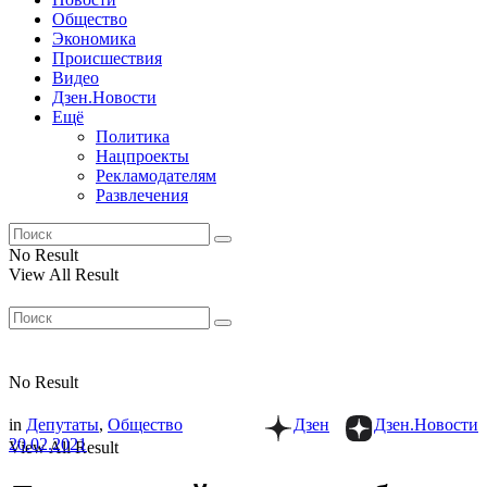
Общество
Экономика
Происшествия
Видео
Дзен.Новости
Ещё
Политика
Нацпроекты
Рекламодателям
Развлечения
No Result
View All Result
No Result
in
Депутаты
,
Общество
Дзен
Дзен.Новости
20.02.2021
View All Result