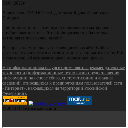
30.04.2021г.
Учредитель ГАУ НСО «Издательский дом «Советская
Сибирь»
При полном или частичном использовании материалов,
опубликованных на сайте iskitim-gazeta.ru, обязательна
активная гиперссылка на сайт
Все права на материалы, находящиеся на сайте iskitim-
gazeta.ru, охраняются в соответствии с законодательством РФ,
в том числе, об авторском праве и смежных правах.
На информационном ресурсе применяются рекомендательные
технологии (информационные технологии предоставления
информации на основе сбора, систематизации и анализа
сведений, относящихся к предпочтениям пользователей сети
«Интернет», находящихся на территории Российской
Федерации).
© 2023 Искитимская газета