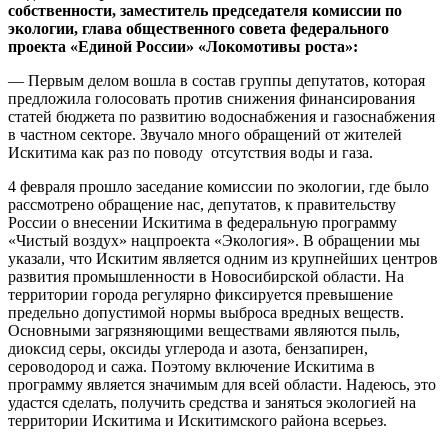
собственности, заместитель председателя комиссии по
экологии, глава общественного совета федерального
проекта «Единой России» «Локомотивы роста»:
— Первым делом вошла в состав группы депутатов, которая
предложила голосовать против снижения финансирования
статей бюджета по развитию водоснабжения и газоснабжения
в частном секторе. Звучало много обращений от жителей
Искитима как раз по поводу отсутствия воды и газа.
4 февраля прошло заседание комиссии по экологии, где было
рассмотрено обращение нас, депутатов, к правительству
России о внесении Искитима в федеральную программу
«Чистый воздух» нацпроекта «Экология». В обращении мы
указали, что Искитим является одним из крупнейших центров
развития промышленности в Новосибирской области. На
территории города регулярно фиксируется превышение
предельно допустимой нормы выброса вредных веществ.
Основными загрязняющими веществами являются пыль,
диоксид серы, оксиды углерода и азота, бензапирен,
сероводород и сажа. Поэтому включение Искитима в
программу является значимым для всей области. Надеюсь, это
удастся сделать, получить средства и заняться экологией на
территории Искитима и Искитимского района всерьез.