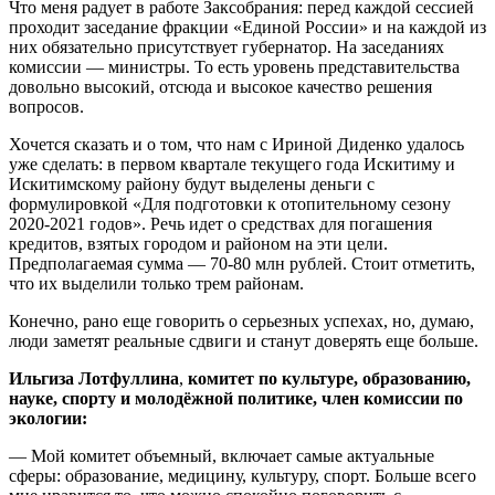
Что меня радует в работе Заксобрания: перед каждой сессией
проходит заседание фракции «Единой России» и на каждой из
них обязательно присутствует губернатор. На заседаниях
комиссии — министры. То есть уровень представительства
довольно высокий, отсюда и высокое качество решения
вопросов.
Хочется сказать и о том, что нам с Ириной Диденко удалось
уже сделать: в первом квартале текущего года Искитиму и
Искитимскому району будут выделены деньги с
формулировкой «Для подготовки к отопительному сезону
2020-2021 годов». Речь идет о средствах для погашения
кредитов, взятых городом и районом на эти цели.
Предполагаемая сумма — 70-80 млн рублей. Стоит отметить,
что их выделили только трем районам.
Конечно, рано еще говорить о серьезных успехах, но, думаю,
люди заметят реальные сдвиги и станут доверять еще больше.
Ильгиза Лотфуллина
,
комитет по культуре, образованию,
науке, спорту и молодёжной политике, член комиссии по
экологии:
— Мой комитет объемный, включает самые актуальные
сферы: образование, медицину, культуру, спорт. Больше всего