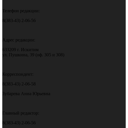
Телефон редакции:
8(383-43) 2-06-56
Адрес редакции:
633209 г. Искитим
ул. Пушкина, 39 (оф. 305 и 308)
Корреспондент:
8(383-43) 2-06-58
Зубарева Анна Юрьевна
Главный редактор:
8(383-43) 2-06-56