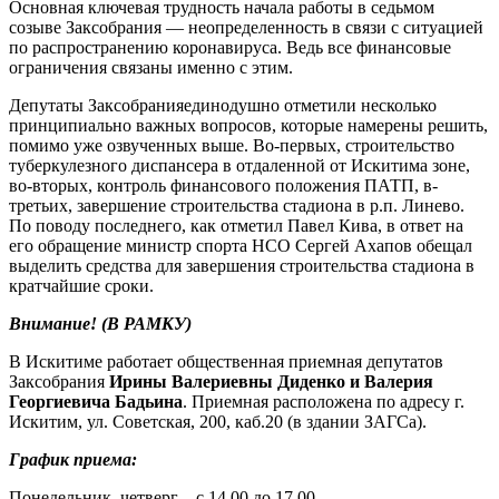
Основная ключевая трудность начала работы в седьмом
созыве Заксобрания — неопределенность в связи с ситуацией
по распространению коронавируса. Ведь все финансовые
ограничения связаны именно с этим.
Депутаты Заксобранияединодушно отметили несколько
принципиально важных вопросов, которые намерены решить,
помимо уже озвученных выше. Во-первых, строительство
туберкулезного диспансера в отдаленной от Искитима зоне,
во-вторых, контроль финансового положения ПАТП, в-
третьих, завершение строительства стадиона в р.п. Линево.
По поводу последнего, как отметил Павел Кива, в ответ на
его обращение министр спорта НСО Сергей Ахапов обещал
выделить средства для завершения строительства стадиона в
кратчайшие сроки.
Внимание! (В РАМКУ)
В Искитиме работает общественная приемная депутатов
Заксобрания
Ирины Валериевны Диденко и Валерия
Георгиевича Бадьина
. Приемная расположена по адресу г.
Искитим, ул. Советская, 200, каб.20 (в здании ЗАГСа).
График приема:
Понедельник, четверг – с 14.00 до 17.00