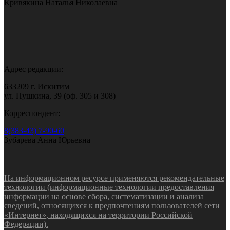
Кривякина Наталья Николаевна
Адрес редакции:
633209 г. Искитим
ул. Пушкина, 39 (оф. 305 и 308)
Корреспондент:
8(383-43) 7-90-60
Зубарева Анна Юрьевна
На информационном ресурсе применяются рекомендательные
технологии (информационные технологии предоставления
информации на основе сбора, систематизации и анализа
сведений, относящихся к предпочтениям пользователей сети
«Интернет», находящихся на территории Российской
Федерации).