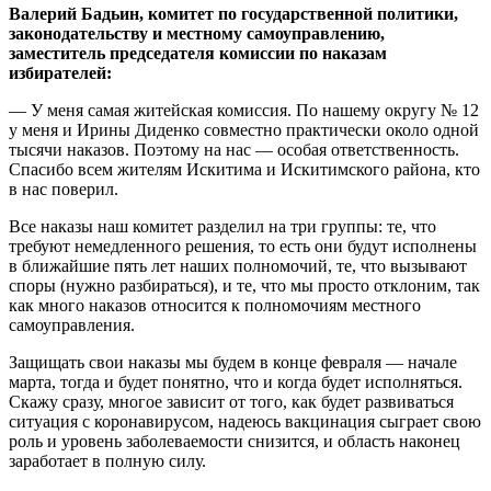
Валерий Бадьин,
комитет по государственной политики,
законодательству и местному самоуправлению,
заместитель председателя
комиссии по наказам
избирателей:
— У меня самая житейская комиссия. По нашему округу № 12
у меня и Ирины Диденко совместно практически около одной
тысячи наказов. Поэтому на нас — особая ответственность.
Спасибо всем жителям Искитима и Искитимского района, кто
в нас поверил.
Все наказы наш комитет разделил на три группы: те, что
требуют немедленного решения, то есть они будут исполнены
в ближайшие пять лет наших полномочий, те, что вызывают
споры (нужно разбираться), и те, что мы просто отклоним, так
как много наказов относится к полномочиям местного
самоуправления.
Защищать свои наказы мы будем в конце февраля — начале
марта, тогда и будет понятно, что и когда будет исполняться.
Скажу сразу, многое зависит от того, как будет развиваться
ситуация с коронавирусом, надеюсь вакцинация сыграет свою
роль и уровень заболеваемости снизится, и область наконец
заработает в полную силу.