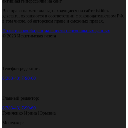
активная гиперссылка на сайт
Все права на материалы, находящиеся на сайте iskitim-
gazeta.ru, охраняются в соответствии с законодательством РФ,
в том числе, об авторском праве и смежных правах.
Политика конфиденциальности персональных данных
© 2023 Искитимская газета
Телефон редакции:
8(383-43) 7-90-60
Главный редактор:
8(383-43) 7-90-60
Голиченко Ирина Юрьевна
Менеджер: