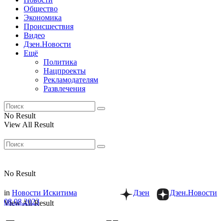
Общество
Экономика
Происшествия
Видео
Дзен.Новости
Ещё
Политика
Нацпроекты
Рекламодателям
Развлечения
No Result
View All Result
No Result
in
Новости Искитима
Дзен
Дзен.Новости
08.08.2023
View All Result