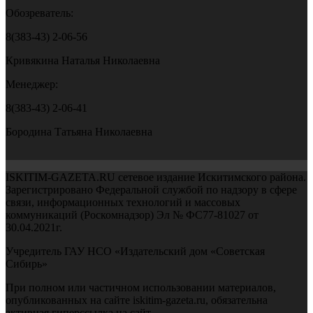
Обозреватель:
8(383-43) 2-06-56
Кривякина Наталья Николаевна
Менеджер:
8(383-43) 2-06-41
Бородина Татьяна Николаевна
ISKITIM-GAZETA.RU сетевое издание Искитимского района.
Зарегистрировано Федеральной службой по надзору в сфере
связи, информационных технологий и массовых
коммуникаций (Роскомнадзор) Эл № ФС77-81027 от
30.04.2021г.
Учредитель ГАУ НСО «Издательский дом «Советская
Сибирь»
При полном или частичном использовании материалов,
опубликованных на сайте iskitim-gazeta.ru, обязательна
активная гиперссылка на сайт