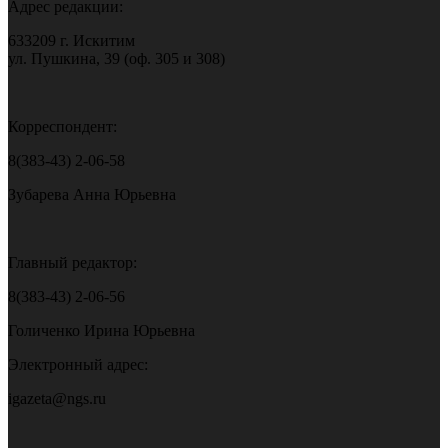
Адрес редакции:
633209 г. Искитим
ул. Пушкина, 39 (оф. 305 и 308)
Корреспондент:
8(383-43) 2-06-58
Зубарева Анна Юрьевна
Главный редактор:
8(383-43) 2-06-56
Голиченко Ирина Юрьевна
Электронный адрес:
igazeta@ngs.ru