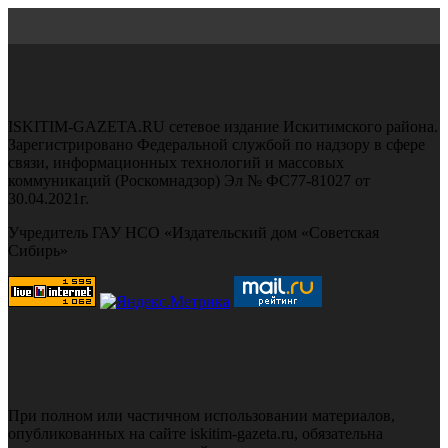
ISKITIM-GAZETA.RU сетевое издание Искитимского района.
Зарегистрировано Федеральной службой по надзору в сфере
связи, информационных технологий и массовых
коммуникаций (Роскомнадзор) Эл № ФС77-81027 от
30.04.2021г.
Учредитель ГАУ НСО «Издательский дом «Советская
Сибирь»
При полном или частичном использовании материалов,
опубликованных на сайте iskitim-gazeta.ru, обязательна