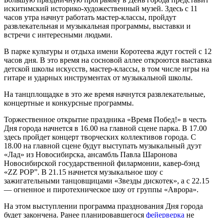
искитимский историко-художественный музей. Здесь с 11
часов утра начнут работать мастер-классы, пройдут
развлекательная и музыкальная программы, выставки и
встречи с интересными людьми.
В парке культуры и отдыха имени Коротеева ждут гостей с 12
часов дня. В это время на сосновой аллее откроются выставка
детской школы искусств, мастер-классы, в том числе игры на
гитаре и ударных инструментах от музыкальной школы.
На танцплощадке в это же время начнутся развлекательные,
концертные и конкурсные программы.
Торжественное открытие праздника «Время Побед!» в честь
Дня города начнется в 16.00 на главной сцене парка. В 17.00
здесь пройдет концерт творческих коллективов города. С
18.00 на главной сцене будут выступать музыкальный дуэт
«Лад» из Новосибирска, ансамбль Павла Шаронова
Новосибирской государственной филармонии, кавер-бэнд
«ZZ РОР”. В 21.15 начнется музыкальное шоу с
зажигательными танцовщицами «Звезды дискотек», а с 22.15
— огненное и пиротехническое шоу от группы «Аврора».
На этом выступлении программа празднования Дня города
будет закончена. Ранее планировавшегося
фейерверка
не