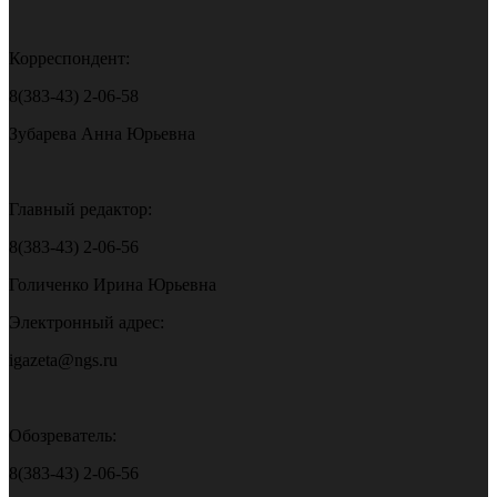
Корреспондент:
8(383-43) 2-06-58
Зубарева Анна Юрьевна
Главный редактор:
8(383-43) 2-06-56
Голиченко Ирина Юрьевна
Электронный адрес:
igazeta@ngs.ru
Обозреватель:
8(383-43) 2-06-56