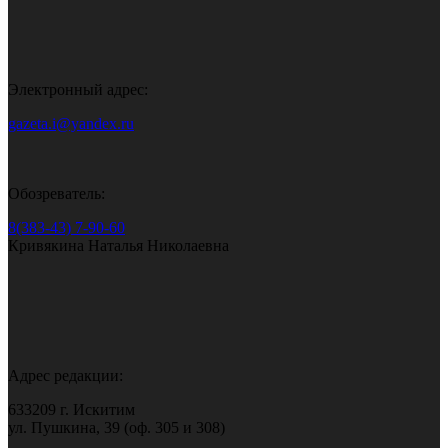
Электронный адрес:
gazeta.i@yandex.ru
Обозреватель:
8(383-43) 7-90-60
Кривякина Наталья Николаевна
Адрес редакции:
633209 г. Искитим
ул. Пушкина, 39 (оф. 305 и 308)