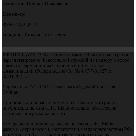
Кривякина Наталья Николаевна
Менеджер:
8(383-43) 2-06-41
Бородина Татьяна Николаевна
ISKITIM-GAZETA.RU сетевое издание Искитимского района.
Зарегистрировано Федеральной службой по надзору в сфере
связи, информационных технологий и массовых
коммуникаций (Роскомнадзор) Эл № ФС77-81027 от
30.04.2021г.
Учредитель ГАУ НСО «Издательский дом «Советская
Сибирь»
При полном или частичном использовании материалов,
опубликованных на сайте iskitim-gazeta.ru, обязательна
активная гиперссылка на сайт
Все права на материалы, находящиеся на сайте iskitim-
gazeta.ru, охраняются в соответствии с законодательством РФ,
в том числе, об авторском праве и смежных правах.