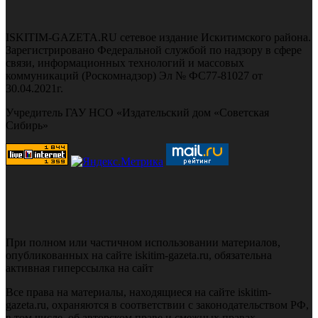
ISKITIM-GAZETA.RU сетевое издание Искитимского района.
Зарегистрировано Федеральной службой по надзору в сфере
связи, информационных технологий и массовых
коммуникаций (Роскомнадзор) Эл № ФС77-81027 от
30.04.2021г.
Учредитель ГАУ НСО «Издательский дом «Советская
Сибирь»
При полном или частичном использовании материалов,
опубликованных на сайте iskitim-gazeta.ru, обязательна
активная гиперссылка на сайт
Все права на материалы, находящиеся на сайте iskitim-
gazeta.ru, охраняются в соответствии с законодательством РФ,
в том числе, об авторском праве и смежных правах.