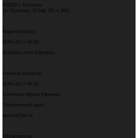
633209 г. Искитим
ул. Пушкина, 39 (оф. 305 и 308)
Корреспондент:
8(383-43) 2-06-58
Зубарева Анна Юрьевна
Главный редактор:
8(383-43) 2-06-56
Голиченко Ирина Юрьевна
Электронный адрес:
igazeta@ngs.ru
Обозреватель: