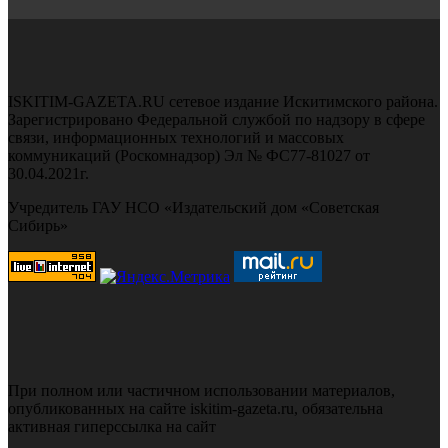
ISKITIM-GAZETA.RU сетевое издание Искитимского района.
Зарегистрировано Федеральной службой по надзору в сфере
связи, информационных технологий и массовых
коммуникаций (Роскомнадзор) Эл № ФС77-81027 от
30.04.2021г.
Учредитель ГАУ НСО «Издательский дом «Советская
Сибирь»
При полном или частичном использовании материалов,
опубликованных на сайте iskitim-gazeta.ru, обязательна
активная гиперссылка на сайт