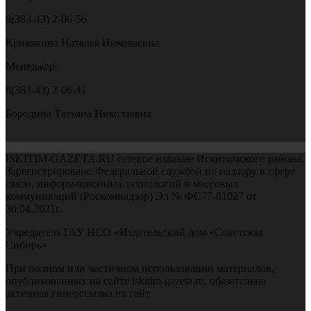
8(383-43) 2-06-56
Кривякина Наталья Николаевна
Менеджер:
8(383-43) 2-06-41
Бородина Татьяна Николаевна
ISKITIM-GAZETA.RU сетевое издание Искитимского района.
Зарегистрировано Федеральной службой по надзору в сфере
связи, информационных технологий и массовых
коммуникаций (Роскомнадзор) Эл № ФС77-81027 от
30.04.2021г.
Учредитель ГАУ НСО «Издательский дом «Советская
Сибирь»
При полном или частичном использовании материалов,
опубликованных на сайте iskitim-gazeta.ru, обязательна
активная гиперссылка на сайт