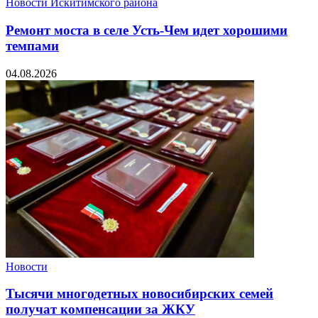
Новости Искитимского района
Ремонт моста в селе Усть-Чем идет хорошими
темпами
04.08.2026
Новости
Тысячи многодетных новосибирских семей
получат компенсации за ЖКУ