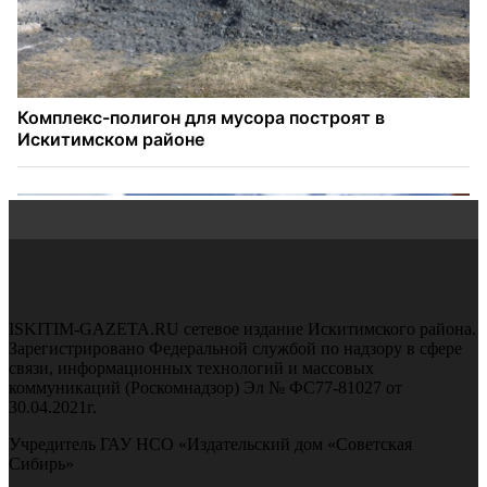
ISKITIM-GAZETA.RU сетевое издание Искитимского района.
Зарегистрировано Федеральной службой по надзору в сфере
связи, информационных технологий и массовых
коммуникаций (Роскомнадзор) Эл № ФС77-81027 от
30.04.2021г.
Учредитель ГАУ НСО «Издательский дом «Советская
Сибирь»