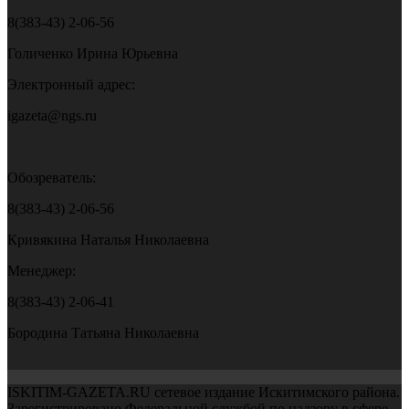
8(383-43) 2-06-56
Голиченко Ирина Юрьевна
Электронный адрес:
igazeta@ngs.ru
Обозреватель:
8(383-43) 2-06-56
Кривякина Наталья Николаевна
Менеджер:
8(383-43) 2-06-41
Бородина Татьяна Николаевна
ISKITIM-GAZETA.RU сетевое издание Искитимского района.
Зарегистрировано Федеральной службой по надзору в сфере