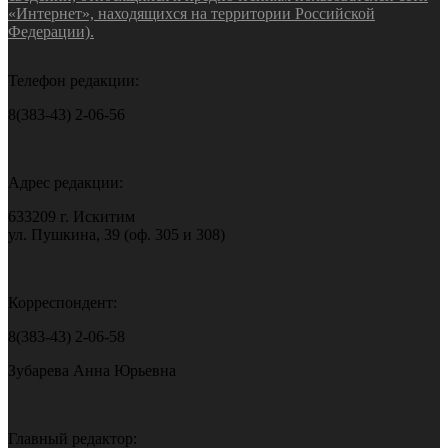
«Интернет», находящихся на территории Российской
Федерации).
Телефон редакции:
8(383-43) 2-06-56
Адрес редакции:
633209 г. Искитим
ул. Пушкина, 39 (оф. 305 и 308)
Корреспондент:
8(383-43) 2-06-58
Зубарева Анна Юрьевна
Главный редактор: