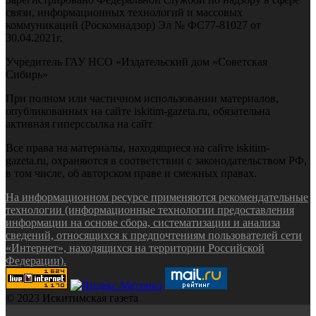
связи, информационных технологий и массовых
коммуникаций (Роскомнадзор) Эл № ФС77-81027 от
30.04.2021г.
Учредитель ГАУ НСО «Издательский дом «Советская
Сибирь»
При полном или частичном использовании материалов,
опубликованных на сайте iskitim-gazeta.ru, обязательна
активная гиперссылка на сайт
Все права на материалы, находящиеся на сайте iskitim-
gazeta.ru, охраняются в соответствии с законодательством РФ,
в том числе, об авторском праве и смежных правах.
На информационном ресурсе применяются рекомендательные
технологии (информационные технологии предоставления
информации на основе сбора, систематизации и анализа
сведений, относящихся к предпочтениям пользователей сети
«Интернет», находящихся на территории Российской
Федерации).
© 2023 Искитимская газета