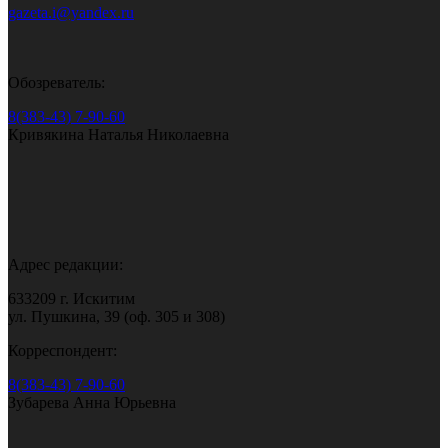
gazeta.i@yandex.ru
Обозреватель:
8(383-43) 7-90-60
Кривякина Наталья Николаевна
Адрес редакции:
633209 г. Искитим
ул. Пушкина, 39 (оф. 305 и 308)
Корреспондент:
8(383-43) 7-90-60
Зубарева Анна Юрьевна