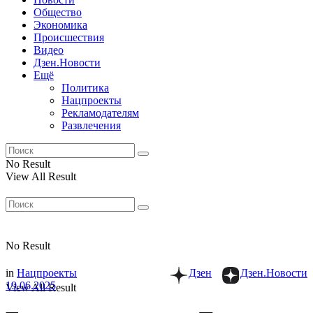
Общество
Экономика
Происшествия
Видео
Дзен.Новости
Ещё
Политика
Нацпроекты
Рекламодателям
Развлечения
No Result
View All Result
No Result
in
Нацпроекты
Дзен
Дзен.Новости
19.06.2025
View All Result