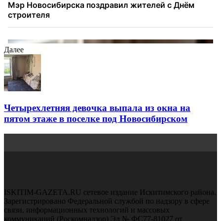
Далее
Четырехлетняя девочка выпала из окна на
пятом этаже в поселке под Новосибирском
ISKITIM-GAZETA.RU сетевое издание Искитимского района.
Зарегистрировано Федеральной службой по надзору в сфере
связи, информационных технологий и массовых
коммуникаций (Роскомнадзор) Эл № ФС77-81027 от