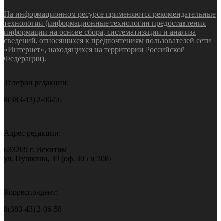
На информационном ресурсе применяются рекомендательные
технологии (информационные технологии предоставления
информации на основе сбора, систематизации и анализа
сведений, относящихся к предпочтениям пользователей сети
«Интернет», находящихся на территории Российской
Федерации).
Телефон редакции:
8(383-43) 2-06-56
Адрес редакции:
633209 г. Искитим
ул. Пушкина, 39 (оф. 305 и 308)
Корреспондент:
8(383-43) 2-06-58