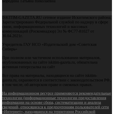
Бородина Татьяна Николаевна
ISKITIM-GAZETA.RU сетевое издание Искитимского района.
Зарегистрировано Федеральной службой по надзору в сфере
связи, информационных технологий и массовых
коммуникаций (Роскомнадзор) Эл № ФС77-81027 от
30.04.2021г.
Учредитель ГАУ НСО «Издательский дом «Советская
Сибирь»
При полном или частичном использовании материалов,
опубликованных на сайте iskitim-gazeta.ru, обязательна
активная гиперссылка на сайт
Все права на материалы, находящиеся на сайте iskitim-
gazeta.ru, охраняются в соответствии с законодательством РФ,
в том числе, об авторском праве и смежных правах.
На информационном ресурсе применяются рекомендательные
технологии (информационные технологии предоставления
информации на основе сбора, систематизации и анализа
сведений, относящихся к предпочтениям пользователей сети
«Интернет», находящихся на территории Российской