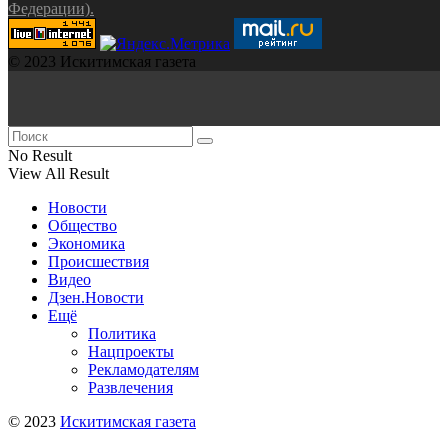
Федерации).
© 2023 Искитимская газета
No Result
View All Result
Новости
Общество
Экономика
Происшествия
Видео
Дзен.Новости
Ещё
Политика
Нацпроекты
Рекламодателям
Развлечения
© 2023
Искитимская газета