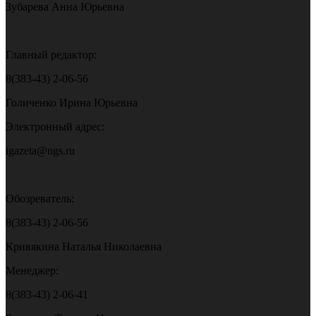
Зубарева Анна Юрьевна
Главный редактор:
8(383-43) 2-06-56
Голиченко Ирина Юрьевна
Электронный адрес:
igazeta@ngs.ru
Обозреватель:
8(383-43) 2-06-56
Кривякина Наталья Николаевна
Менеджер:
8(383-43) 2-06-41