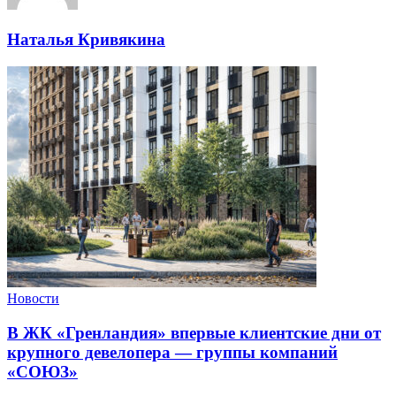
Наталья Кривякина
Новости
В ЖК «Гренландия» впервые клиентские дни от
крупного девелопера — группы компаний
«СОЮЗ»