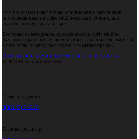
При полном или частичном использовании материалов,
опубликованных на сайте iskitim-gazeta.ru, обязательна
активная гиперссылка на сайт
Все права на материалы, находящиеся на сайте iskitim-
gazeta.ru, охраняются в соответствии с законодательством РФ,
в том числе, об авторском праве и смежных правах.
Политика конфиденциальности персональных данных
© 2023 Искитимская газета
Телефон редакции:
8(383-43) 7-90-60
Главный редактор: