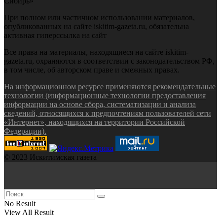
Сибирь»
При полном или частичном использовании материалов,
опубликованных на сайте iskitim-gazeta.ru, обязательна
активная гиперссылка на сайт
Все права на материалы, находящиеся на сайте iskitim-
gazeta.ru, охраняются в соответствии с законодательством РФ,
в том числе, об авторском праве и смежных правах.
На информационном ресурсе применяются рекомендательные
технологии (информационные технологии предоставления
информации на основе сбора, систематизации и анализа
сведений, относящихся к предпочтениям пользователей сети
«Интернет», находящихся на территории Российской
Федерации).
© 2023 Искитимская газета
No Result
View All Result