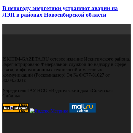
В непогоду энергетики устраняют аварии на
ЛЭП в районах Новосибирской области
ISKITIM-GAZETA.RU сетевое издание Искитимского района.
Зарегистрировано Федеральной службой по надзору в сфере
связи, информационных технологий и массовых
коммуникаций (Роскомнадзор) Эл № ФС77-81027 от
30.04.2021г.
Учредитель ГАУ НСО «Издательский дом «Советская
Сибирь»