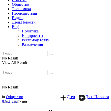
Общество
Экономика
Происшествия
Видео
Дзен.Новости
Ещё
Политика
Нацпроекты
Рекламодателям
Развлечения
No Result
View All Result
No Result
in
Общество
Дзен
Дзен.Новости
07.11.2024
View All Result