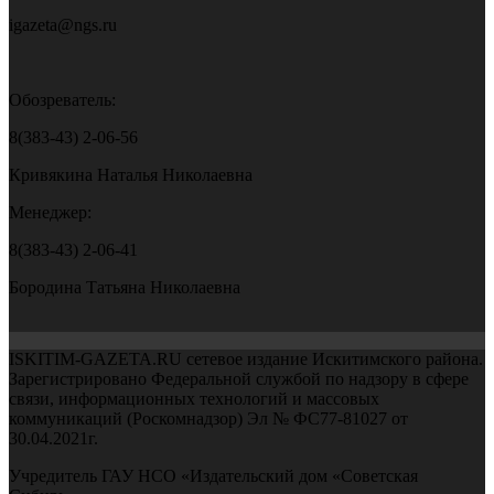
igazeta@ngs.ru
Обозреватель:
8(383-43) 2-06-56
Кривякина Наталья Николаевна
Менеджер:
8(383-43) 2-06-41
Бородина Татьяна Николаевна
ISKITIM-GAZETA.RU сетевое издание Искитимского района.
Зарегистрировано Федеральной службой по надзору в сфере
связи, информационных технологий и массовых
коммуникаций (Роскомнадзор) Эл № ФС77-81027 от
30.04.2021г.
Учредитель ГАУ НСО «Издательский дом «Советская