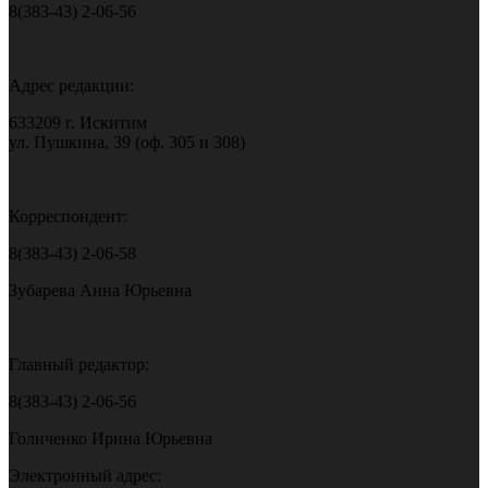
8(383-43) 2-06-56
Адрес редакции:
633209 г. Искитим
ул. Пушкина, 39 (оф. 305 и 308)
Корреспондент:
8(383-43) 2-06-58
Зубарева Анна Юрьевна
Главный редактор:
8(383-43) 2-06-56
Голиченко Ирина Юрьевна
Электронный адрес: