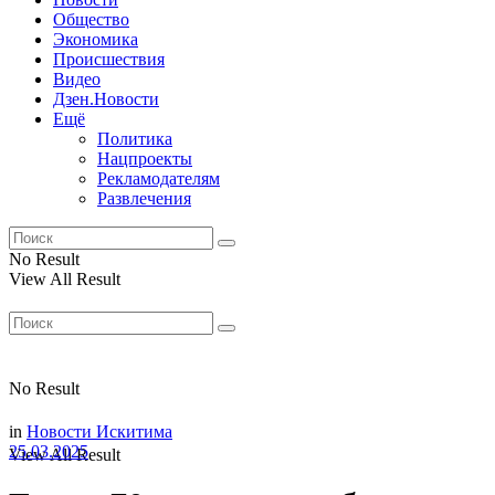
Общество
Экономика
Происшествия
Видео
Дзен.Новости
Ещё
Политика
Нацпроекты
Рекламодателям
Развлечения
No Result
View All Result
No Result
in
Новости Искитима
25.03.2025
View All Result