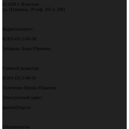
633209 г. Искитим
ул. Пушкина, 39 (оф. 305 и 308)
Корреспондент:
8(383-43) 2-06-58
Зубарева Анна Юрьевна
Главный редактор:
8(383-43) 2-06-56
Голиченко Ирина Юрьевна
Электронный адрес:
igazeta@ngs.ru
Обозреватель: