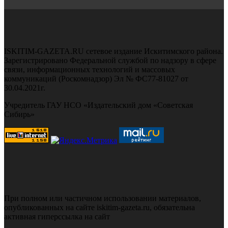
ISKITIM-GAZETA.RU сетевое издание Искитимского района.
Зарегистрировано Федеральной службой по надзору в сфере
связи, информационных технологий и массовых
коммуникаций (Роскомнадзор) Эл № ФС77-81027 от
30.04.2021г.
Учредитель ГАУ НСО «Издательский дом «Советская
Сибирь»
При полном или частичном использовании материалов,
опубликованных на сайте iskitim-gazeta.ru, обязательна
активная гиперссылка на сайт