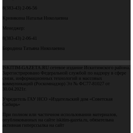
8(383-43) 2-06-56
Кривякина Наталья Николаевна
Менеджер:
8(383-43) 2-06-41
Бородина Татьяна Николаевна
ISKITIM-GAZETA.RU сетевое издание Искитимского района.
Зарегистрировано Федеральной службой по надзору в сфере
связи, информационных технологий и массовых
коммуникаций (Роскомнадзор) Эл № ФС77-81027 от
30.04.2021г.
Учредитель ГАУ НСО «Издательский дом «Советская
Сибирь»
При полном или частичном использовании материалов,
опубликованных на сайте iskitim-gazeta.ru, обязательна
активная гиперссылка на сайт