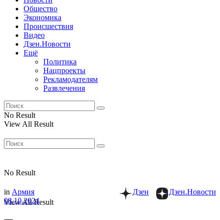
Общество
Экономика
Происшествия
Видео
Дзен.Новости
Ещё
Политика
Нацпроекты
Рекламодателям
Развлечения
No Result
View All Result
No Result
in
Армия
Дзен
Дзен.Новости
08.10.2024
View All Result