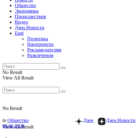
Общество
Экономика
Происшествия
Видео
Дзен.Новости
Ещё
Политика
Нацпроекты
Рекламодателям
Развлечения
No Result
View All Result
No Result
in
Общество
Дзен
Дзен.Новости
08.06.2026
View All Result