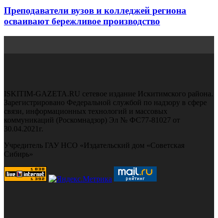
Преподаватели вузов и колледжей региона
осваивают бережливое производство
ISKITIM-GAZETA.RU сетевое издание Искитимского района.
Зарегистрировано Федеральной службой по надзору в сфере
связи, информационных технологий и массовых
коммуникаций (Роскомнадзор) Эл № ФС77-81027 от
30.04.2021г.
Учредитель ГАУ НСО «Издательский дом «Советская
Сибирь»