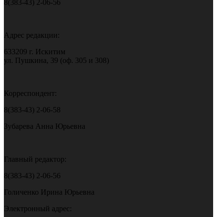
8(383-43) 2-06-56
Адрес редакции:
633209 г. Искитим
ул. Пушкина, 39 (оф. 305 и 308)
Корреспондент:
8(383-43) 2-06-58
Зубарева Анна Юрьевна
Главный редактор:
8(383-43) 2-06-56
Голиченко Ирина Юрьевна
Электронный адрес: