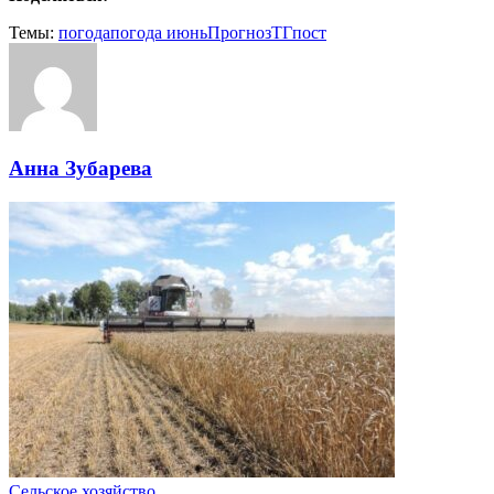
Темы:
погода
погода июнь
Прогноз
ТГпост
Анна Зубарева
Сельское хозяйство