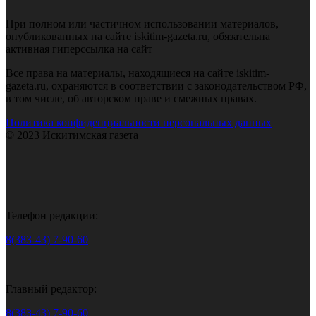
При полном или частичном использовании материалов,
опубликованных на сайте iskitim-gazeta.ru, обязательна
активная гиперссылка на сайт
Все права на материалы, находящиеся на сайте iskitim-
gazeta.ru, охраняются в соответствии с законодательством РФ,
в том числе, об авторском праве и смежных правах.
Политика конфиденциальности персональных данных
© 2023 Искитимская газета
Телефон редакции:
8(383-43) 7-90-60
Главный редактор:
8(383-43) 7-90-60