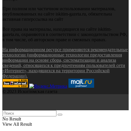
При полном или частичном использовании материалов,
опубликованных на сайте iskitim-gazeta.ru, обязательна
активная гиперссылка на сайт
Все права на материалы, находящиеся на сайте iskitim-
gazeta.ru, охраняются в соответствии с законодательством РФ,
в том числе, об авторском праве и смежных правах.
На информационном ресурсе применяются рекомендательные
технологии (информационные технологии предоставления
информации на основе сбора, систематизации и анализа
сведений, относящихся к предпочтениям пользователей сети
«Интернет», находящихся на территории Российской
Федерации).
© 2023 Искитимская газета
No Result
View All Result