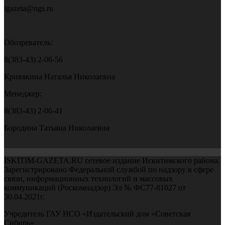
igazeta@ngs.ru
Обозреватель:
8(383-43) 2-06-56
Кривякина Наталья Николаевна
Менеджер:
8(383-43) 2-06-41
Бородина Татьяна Николаевна
ISKITIM-GAZETA.RU сетевое издание Искитимского района.
Зарегистрировано Федеральной службой по надзору в сфере
связи, информационных технологий и массовых
коммуникаций (Роскомнадзор) Эл № ФС77-81027 от
30.04.2021г.
Учредитель ГАУ НСО «Издательский дом «Советская
Сибирь»