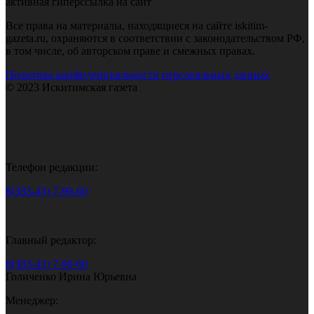
активная гиперссылка на сайт
Все права на материалы, находящиеся на сайте iskitim-
gazeta.ru, охраняются в соответствии с законодательством РФ,
в том числе, об авторском праве и смежных правах.
Политика конфиденциальности персональных данных
© 2023 Искитимская газета
Телефон редакции:
8(383-43) 7-90-60
Главный редактор:
8(383-43) 7-90-60
Голиченко Ирина Юрьевна
Менеджер: