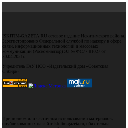
ISKITIM-GAZETA.RU сетевое издание Искитимского района.
Зарегистрировано Федеральной службой по надзору в сфере
связи, информационных технологий и массовых
коммуникаций (Роскомнадзор) Эл № ФС77-81027 от
30.04.2021г.
Учредитель ГАУ НСО «Издательский дом «Советская
Сибирь»
При полном или частичном использовании материалов,
опубликованных на сайте iskitim-gazeta.ru, обязательна