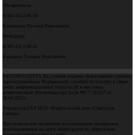
Обозреватель:
8(383-43) 2-06-56
Кривякина Наталья Николаевна
Менеджер:
8(383-43) 2-06-41
Бородина Татьяна Николаевна
ISKITIM-GAZETA.RU сетевое издание Искитимского района.
Зарегистрировано Федеральной службой по надзору в сфере
связи, информационных технологий и массовых
коммуникаций (Роскомнадзор) Эл № ФС77-81027 от
30.04.2021г.
Учредитель ГАУ НСО «Издательский дом «Советская
Сибирь»
При полном или частичном использовании материалов,
опубликованных на сайте iskitim-gazeta.ru, обязательна
активная гиперссылка на сайт