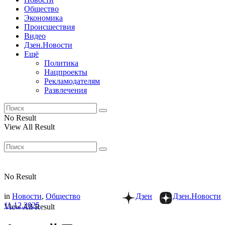
Общество
Экономика
Происшествия
Видео
Дзен.Новости
Ещё
Политика
Нацпроекты
Рекламодателям
Развлечения
No Result
View All Result
No Result
in
Новости
,
Общество
Дзен
Дзен.Новости
11.12.2025
View All Result