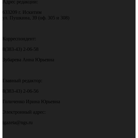
Адрес редакции:
633209 г. Искитим
ул. Пушкина, 39 (оф. 305 и 308)
Корреспондент:
8(383-43) 2-06-58
Зубарева Анна Юрьевна
Главный редактор:
8(383-43) 2-06-56
Голиченко Ирина Юрьевна
Электронный адрес:
igazeta@ngs.ru