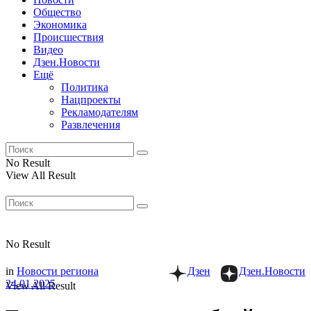
Общество
Экономика
Происшествия
Видео
Дзен.Новости
Ещё
Политика
Нацпроекты
Рекламодателям
Развлечения
No Result
View All Result
No Result
in
Новости региона
Дзен
Дзен.Новости
24.01.2025
View All Result