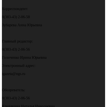
Корреспондент:
8(383-43) 2-06-58
Зубарева Анна Юрьевна
Главный редактор:
8(383-43) 2-06-56
Голиченко Ирина Юрьевна
Электронный адрес:
igazeta@ngs.ru
Обозреватель:
8(383-43) 2-06-56
Кривякина Наталья Николаевна