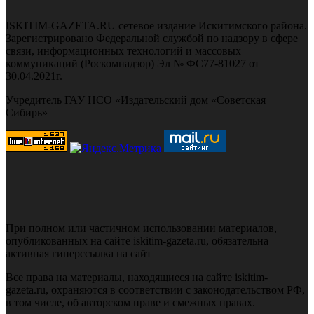
ISKITIM-GAZETA.RU сетевое издание Искитимского района.
Зарегистрировано Федеральной службой по надзору в сфере
связи, информационных технологий и массовых
коммуникаций (Роскомнадзор) Эл № ФС77-81027 от
30.04.2021г.
Учредитель ГАУ НСО «Издательский дом «Советская
Сибирь»
При полном или частичном использовании материалов,
опубликованных на сайте iskitim-gazeta.ru, обязательна
активная гиперссылка на сайт
Все права на материалы, находящиеся на сайте iskitim-
gazeta.ru, охраняются в соответствии с законодательством РФ,
в том числе, об авторском праве и смежных правах.