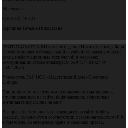
Менеджер:
8(383-43) 2-06-41
Бородина Татьяна Николаевна
ISKITIM-GAZETA.RU сетевое издание Искитимского района.
Зарегистрировано Федеральной службой по надзору в сфере
связи, информационных технологий и массовых
коммуникаций (Роскомнадзор) Эл № ФС77-81027 от
30.04.2021г.
Учредитель ГАУ НСО «Издательский дом «Советская
Сибирь»
При полном или частичном использовании материалов,
опубликованных на сайте iskitim-gazeta.ru, обязательна
активная гиперссылка на сайт
Все права на материалы, находящиеся на сайте iskitim-
gazeta.ru, охраняются в соответствии с законодательством РФ,
в том числе, об авторском праве и смежных правах.