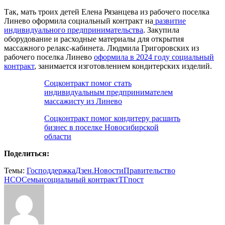
Так, мать троих детей Елена Рязанцева из рабочего поселка
Линево оформила социальный контракт на
развитие
индивидуального предпринимательства
. Закупила
оборудование и расходные материалы для открытия
массажного релакс-кабинета. Людмила Григоровских из
рабочего поселка Линево
оформила в 2024 году социальный
контракт
, занимается изготовлением кондитерских изделий.
Соцконтракт помог стать
индивидуальным предпринимателем
массажисту из Линево
Соцконтракт помог кондитеру расшить
бизнес в поселке Новосибирской
области
Поделиться:
Темы:
Господдержка
Дзен.Новости
Правительство
НСО
Семьи
социальный контракт
ТГпост