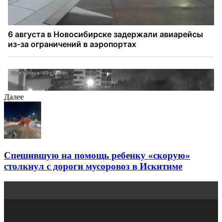
Далее
Спешившую на помощь ребенку «скорую»
столкнул с дороги мусоровоз в Искитиме