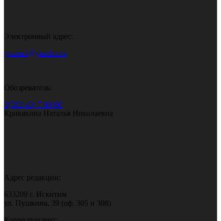
Электронный адрес:
gazeta.i@yandex.ru
Обозреватель:
8(383-43) 7-90-60
Кривякина Наталья Николаевна
Адрес редакции:
633209 г. Искитим
ул. Пушкина, 39 (оф. 305 и 308)
Корреспондент: