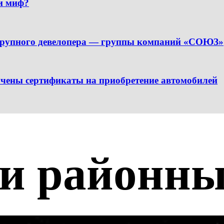
ли миф?
 крупного девелопера — группы компаний «СОЮЗ»
чены сертификаты на приобретение автомобилей