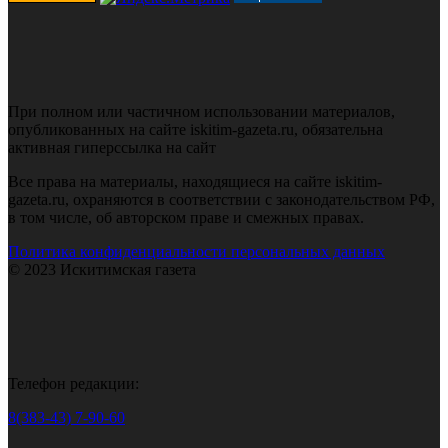
При полном или частичном использовании материалов,
опубликованных на сайте iskitim-gazeta.ru, обязательна
активная гиперссылка на сайт
Все права на материалы, находящиеся на сайте iskitim-
gazeta.ru, охраняются в соответствии с законодательством РФ,
в том числе, об авторском праве и смежных правах.
Политика конфиденциальности персональных данных
© 2023 Искитимская газета
Телефон редакции:
8(383-43) 7-90-60