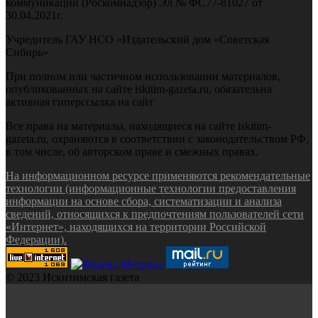
коммуникаций (Роскомнадзор) Эл № ФС77-81027 от
30.04.2021г.
Учредитель ГАУ НСО «Издательский дом «Советская
Сибирь»
При полном или частичном использовании материалов,
опубликованных на сайте iskitim-gazeta.ru, обязательна
активная гиперссылка на сайт
Все права на материалы, находящиеся на сайте iskitim-
gazeta.ru, охраняются в соответствии с законодательством РФ,
в том числе, об авторском праве и смежных правах.
На информационном ресурсе применяются рекомендательные
технологии (информационные технологии предоставления
информации на основе сбора, систематизации и анализа
сведений, относящихся к предпочтениям пользователей сети
«Интернет», находящихся на территории Российской
Федерации).
© 2023 Искитимская газета