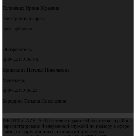
Голиченко Ирина Юрьевна
Электронный адрес:
igazeta@ngs.ru
Обозреватель:
8(383-43) 2-06-56
Кривякина Наталья Николаевна
Менеджер:
8(383-43) 2-06-41
Бородина Татьяна Николаевна
ISKITIM-GAZETA.RU сетевое издание Искитимского района.
Зарегистрировано Федеральной службой по надзору в сфере
связи, информационных технологий и массовых