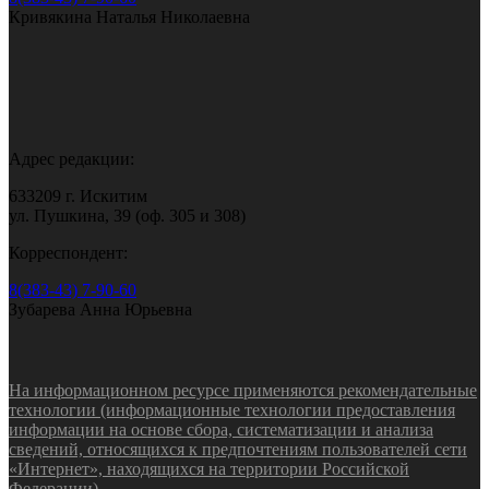
Кривякина Наталья Николаевна
Адрес редакции:
633209 г. Искитим
ул. Пушкина, 39 (оф. 305 и 308)
Корреспондент:
8(383-43) 7-90-60
Зубарева Анна Юрьевна
На информационном ресурсе применяются рекомендательные
технологии (информационные технологии предоставления
информации на основе сбора, систематизации и анализа
сведений, относящихся к предпочтениям пользователей сети
«Интернет», находящихся на территории Российской
Федерации).