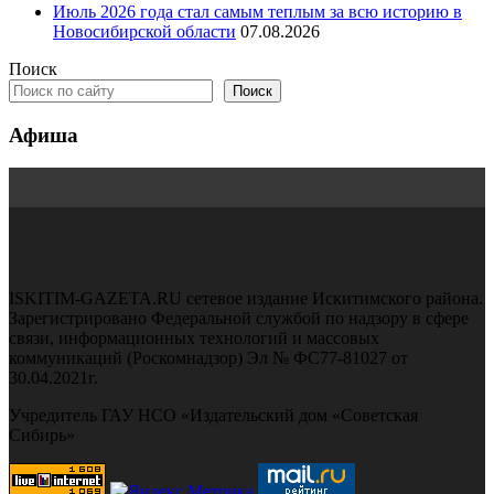
Июль 2026 года стал самым теплым за всю историю в
Новосибирской области
07.08.2026
Поиск
Поиск
Афиша
ISKITIM-GAZETA.RU сетевое издание Искитимского района.
Зарегистрировано Федеральной службой по надзору в сфере
связи, информационных технологий и массовых
коммуникаций (Роскомнадзор) Эл № ФС77-81027 от
30.04.2021г.
Учредитель ГАУ НСО «Издательский дом «Советская
Сибирь»