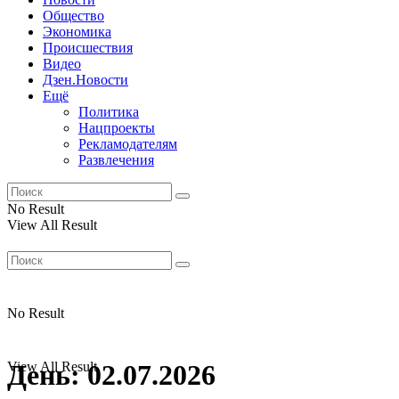
Общество
Экономика
Происшествия
Видео
Дзен.Новости
Ещё
Политика
Нацпроекты
Рекламодателям
Развлечения
No Result
View All Result
No Result
View All Result
День:
02.07.2026