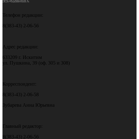
Телефон редакции:
8(383-43) 2-06-56
Адрес редакции:
633209 г. Искитим
ул. Пушкина, 39 (оф. 305 и 308)
Корреспондент:
8(383-43) 2-06-58
Зубарева Анна Юрьевна
Главный редактор:
8(383-43) 2-06-56