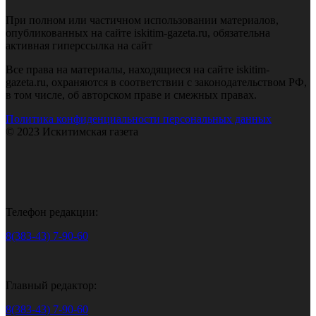
При полном или частичном использовании материалов,
опубликованных на сайте iskitim-gazeta.ru, обязательна
активная гиперссылка на сайт
Все права на материалы, находящиеся на сайте iskitim-
gazeta.ru, охраняются в соответствии с законодательством РФ,
в том числе, об авторском праве и смежных правах.
Политика конфиденциальности персональных данных
© 2023 Искитимская газета
Телефон редакции:
8(383-43) 7-90-60
Главный редактор:
8(383-43) 7-90-60