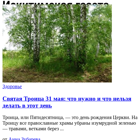
Здоровье
Святая Троица 31 мая: что нужно и что нельзя
делать в этот день
Троица, или Пятидесятница, — это день рождения Церкви. На
Троицу все православные храмы убраны изумрудной зеленью
— травами, ветками берез ...
от
Анна Зубарева