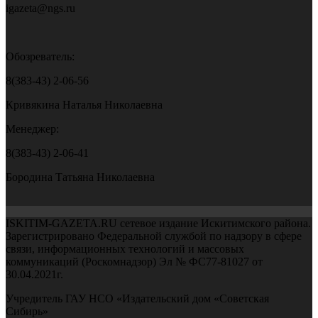
igazeta@ngs.ru
Обозреватель:
8(383-43) 2-06-56
Кривякина Наталья Николаевна
Менеджер:
8(383-43) 2-06-41
Бородина Татьяна Николаевна
ISKITIM-GAZETA.RU сетевое издание Искитимского района.
Зарегистрировано Федеральной службой по надзору в сфере
связи, информационных технологий и массовых
коммуникаций (Роскомнадзор) Эл № ФС77-81027 от
30.04.2021г.
Учредитель ГАУ НСО «Издательский дом «Советская
Сибирь»