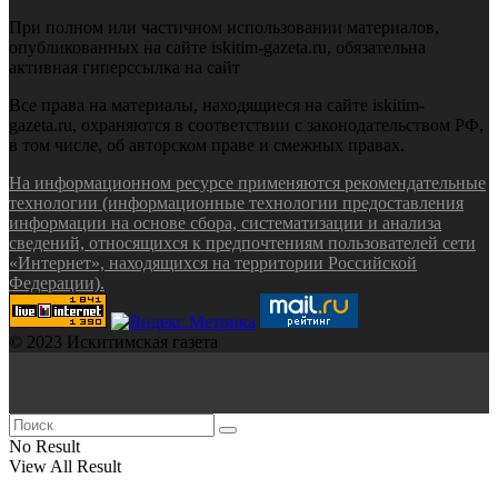
При полном или частичном использовании материалов,
опубликованных на сайте iskitim-gazeta.ru, обязательна
активная гиперссылка на сайт
Все права на материалы, находящиеся на сайте iskitim-
gazeta.ru, охраняются в соответствии с законодательством РФ,
в том числе, об авторском праве и смежных правах.
На информационном ресурсе применяются рекомендательные
технологии (информационные технологии предоставления
информации на основе сбора, систематизации и анализа
сведений, относящихся к предпочтениям пользователей сети
«Интернет», находящихся на территории Российской
Федерации).
© 2023 Искитимская газета
No Result
View All Result