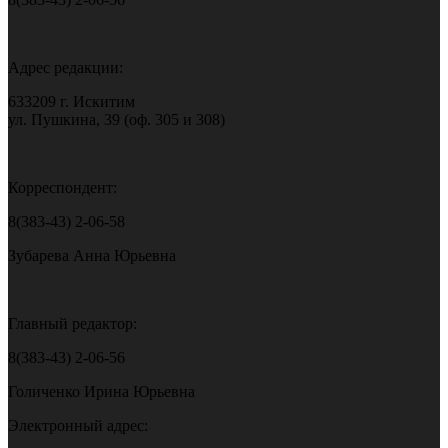
Адрес редакции:
633209 г. Искитим
ул. Пушкина, 39 (оф. 305 и 308)
Корреспондент:
8(383-43) 2-06-58
Зубарева Анна Юрьевна
Главный редактор:
8(383-43) 2-06-56
Голиченко Ирина Юрьевна
Электронный адрес: