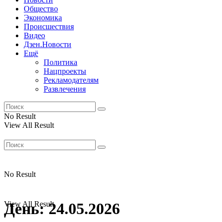
Общество
Экономика
Происшествия
Видео
Дзен.Новости
Ещё
Политика
Нацпроекты
Рекламодателям
Развлечения
No Result
View All Result
No Result
View All Result
День:
24.05.2026