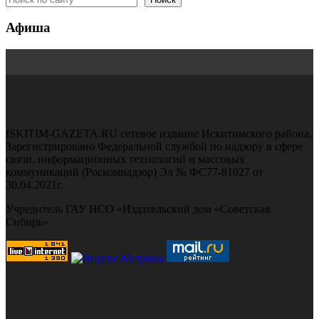
Афиша
ISKITIM-GAZETA.RU сетевое издание Искитимского района.
Зарегистрировано Федеральной службой по надзору в сфере
связи, информационных технологий и массовых
коммуникаций (Роскомнадзор) Эл № ФС77-81027 от
30.04.2021г.
Учредитель ГАУ НСО «Издательский дом «Советская
Сибирь»