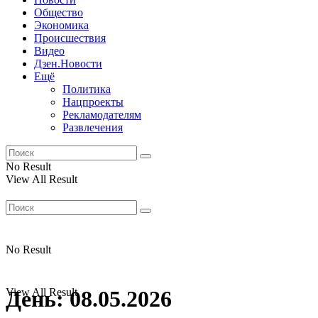
Общество
Экономика
Происшествия
Видео
Дзен.Новости
Ещё
Политика
Нацпроекты
Рекламодателям
Развлечения
No Result
View All Result
No Result
View All Result
День:
08.05.2026