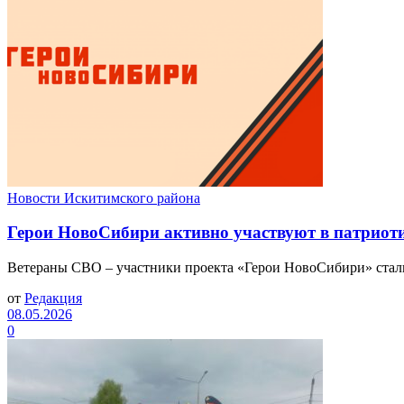
Новости Искитимского района
Герои НовоСибири активно участвуют в патриоти
Ветераны СВО – участники проекта «Герои НовоСибири» стали
от
Редакция
08.05.2026
0