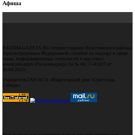
Афиша
ISKITIM-GAZETA.RU сетевое издание Искитимского района.
Зарегистрировано Федеральной службой по надзору в сфере
связи, информационных технологий и массовых
коммуникаций (Роскомнадзор) Эл № ФС77-81027 от
30.04.2021г.
Учредитель ГАУ НСО «Издательский дом «Советская
Сибирь»
При полном или частичном использовании материалов,