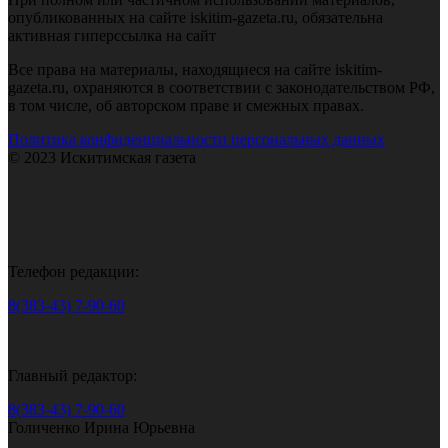
опубликованных на сайте iskitim-gazeta.ru, обязательна
активная гиперссылка на сайт
Все права на материалы, находящиеся на сайте iskitim-
gazeta.ru, охраняются в соответствии с законодательством РФ,
в том числе, об авторском праве и смежных правах.
Политика конфиденциальности персональных данных
© 2023 Искитимская газета
Телефон редакции:
8(383-43) 7-90-60
Главный редактор:
8(383-43) 7-90-60
Голиченко Ирина Юрьевна