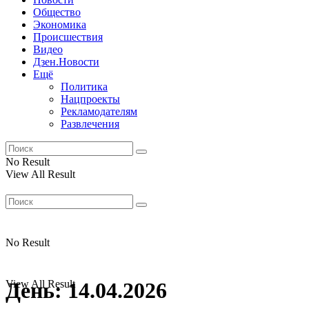
Общество
Экономика
Происшествия
Видео
Дзен.Новости
Ещё
Политика
Нацпроекты
Рекламодателям
Развлечения
No Result
View All Result
No Result
View All Result
День:
14.04.2026