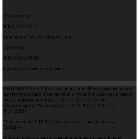
Обозреватель:
8(383-43) 2-06-56
Кривякина Наталья Николаевна
Менеджер:
8(383-43) 2-06-41
Бородина Татьяна Николаевна
ISKITIM-GAZETA.RU сетевое издание Искитимского района.
Зарегистрировано Федеральной службой по надзору в сфере
связи, информационных технологий и массовых
коммуникаций (Роскомнадзор) Эл № ФС77-81027 от
30.04.2021г.
Учредитель ГАУ НСО «Издательский дом «Советская
Сибирь»
При полном или частичном использовании материалов,