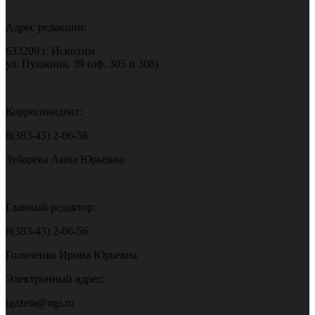
Адрес редакции:
633209 г. Искитим
ул. Пушкина, 39 (оф. 305 и 308)
Корреспондент:
8(383-43) 2-06-58
Зубарева Анна Юрьевна
Главный редактор:
8(383-43) 2-06-56
Голиченко Ирина Юрьевна
Электронный адрес:
igazeta@ngs.ru