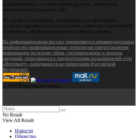
опубликованных на сайте iskitim-gazeta.ru, обязательна
активная гиперссылка на сайт
Все права на материалы, находящиеся на сайте iskitim-
gazeta.ru, охраняются в соответствии с законодательством РФ,
в том числе, об авторском праве и смежных правах.
На информационном ресурсе применяются рекомендательные
технологии (информационные технологии предоставления
информации на основе сбора, систематизации и анализа
сведений, относящихся к предпочтениям пользователей сети
«Интернет», находящихся на территории Российской
Федерации).
© 2023 Искитимская газета
No Result
View All Result
Новости
Общество