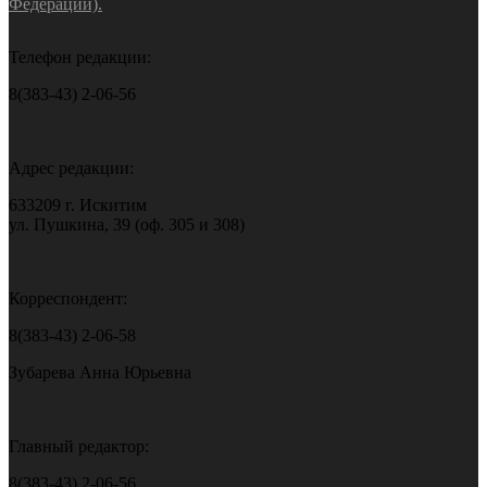
Федерации).
Телефон редакции:
8(383-43) 2-06-56
Адрес редакции:
633209 г. Искитим
ул. Пушкина, 39 (оф. 305 и 308)
Корреспондент:
8(383-43) 2-06-58
Зубарева Анна Юрьевна
Главный редактор:
8(383-43) 2-06-56