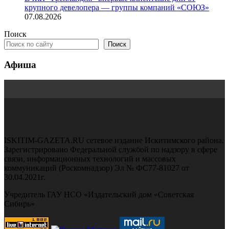
крупного девелопера — группы компаний «СОЮЗ»
07.08.2026
Поиск
Поиск
Афиша
ISKITIM-GAZETA.RU сетевое издание Искитимского района.
Зарегистрировано Федеральной службой по надзору в сфере
связи, информационных технологий и массовых
коммуникаций (Роскомнадзор) Эл № ФС77-81027 от
30.04.2021г.
Учредитель ГАУ НСО «Издательский дом «Советская
Сибирь»