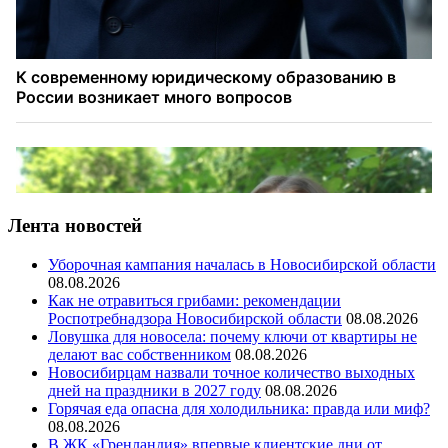
Лента новостей
Уборочная кампания началась в Новосибирской области
08.08.2026
Как не отравиться грибами: рекомендации
Роспотребнадзора Новосибирской области
08.08.2026
Ловушка для новосела: почему ключи от квартиры не
делают вас собственником
08.08.2026
Новосибирцам назвали точное количество выходных
дней на праздники в 2027 году
08.08.2026
Горячая еда опасна для холодильника: правда или миф?
08.08.2026
В ЖК «Гренландия» впервые клиентские дни от