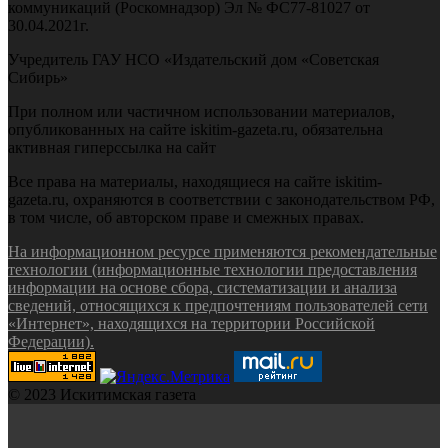
коммуникаций (Роскомнадзор) Эл № ФС77-81027 от
30.04.2021г.
Учредитель ГАУ НСО «Издательский дом «Советская
Сибирь»
При полном или частичном использовании материалов,
опубликованных на сайте iskitim-gazeta.ru, обязательна
активная гиперссылка на сайт
Все права на материалы, находящиеся на сайте iskitim-
gazeta.ru, охраняются в соответствии с законодательством РФ,
в том числе, об авторском праве и смежных правах.
На информационном ресурсе применяются рекомендательные
технологии (информационные технологии предоставления
информации на основе сбора, систематизации и анализа
сведений, относящихся к предпочтениям пользователей сети
«Интернет», находящихся на территории Российской
Федерации).
© 2023 Искитимская газета