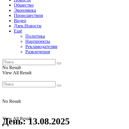
Общество
Экономика
Происшествия
Видео
Дзен.Новости
Ещё
Политика
Нацпроекты
Рекламодателям
Развлечения
No Result
View All Result
No Result
View All Result
День:
13.08.2025