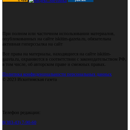
При полном или частичном использовании материалов,
опубликованных на сайте iskitim-gazeta.ru, обязательна
активная гиперссылка на сайт
Все права на материалы, находящиеся на сайте iskitim-
gazeta.ru, охраняются в соответствии с законодательством РФ,
в том числе, об авторском праве и смежных правах.
Политика конфиденциальности персональных данных
© 2023 Искитимская газета
Телефон редакции:
8(383-43) 7-90-60