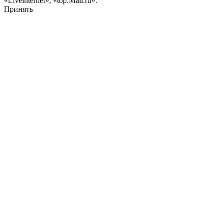
«Liveinternet», «top.Mail.ru».
Принять