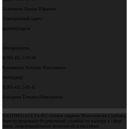
Голиченко Ирина Юрьевна
Электронный адрес:
igazeta@ngs.ru
Обозреватель:
8(383-43) 2-06-56
Кривякина Наталья Николаевна
Менеджер:
8(383-43) 2-06-41
Бородина Татьяна Николаевна
ISKITIM-GAZETA.RU сетевое издание Искитимского района.
Зарегистрировано Федеральной службой по надзору в сфере
связи, информационных технологий и массовых