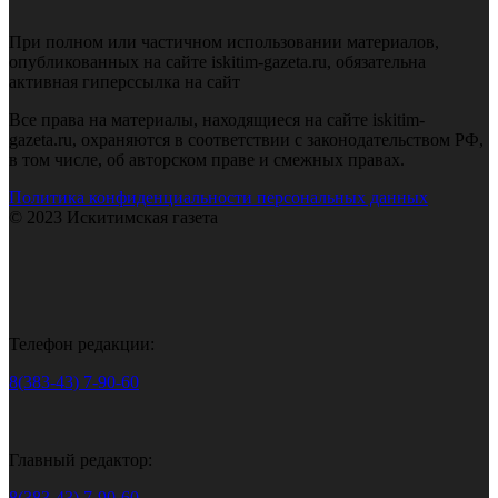
При полном или частичном использовании материалов,
опубликованных на сайте iskitim-gazeta.ru, обязательна
активная гиперссылка на сайт
Все права на материалы, находящиеся на сайте iskitim-
gazeta.ru, охраняются в соответствии с законодательством РФ,
в том числе, об авторском праве и смежных правах.
Политика конфиденциальности персональных данных
© 2023 Искитимская газета
Телефон редакции:
8(383-43) 7-90-60
Главный редактор:
8(383-43) 7-90-60