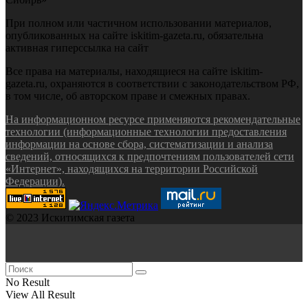
При полном или частичном использовании материалов,
опубликованных на сайте iskitim-gazeta.ru, обязательна
активная гиперссылка на сайт
Все права на материалы, находящиеся на сайте iskitim-
gazeta.ru, охраняются в соответствии с законодательством РФ,
в том числе, об авторском праве и смежных правах.
На информационном ресурсе применяются рекомендательные
технологии (информационные технологии предоставления
информации на основе сбора, систематизации и анализа
сведений, относящихся к предпочтениям пользователей сети
«Интернет», находящихся на территории Российской
Федерации).
© 2023 Искитимская газета
No Result
View All Result