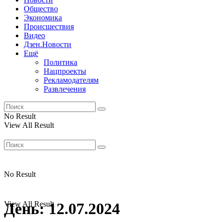
Общество
Экономика
Происшествия
Видео
Дзен.Новости
Ещё
Политика
Нацпроекты
Рекламодателям
Развлечения
No Result
View All Result
No Result
View All Result
День:
12.07.2024