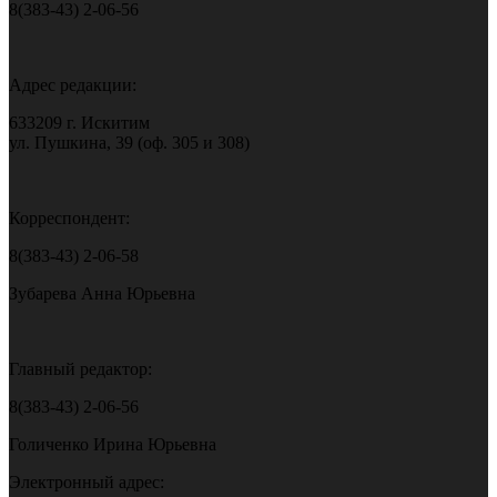
8(383-43) 2-06-56
Адрес редакции:
633209 г. Искитим
ул. Пушкина, 39 (оф. 305 и 308)
Корреспондент:
8(383-43) 2-06-58
Зубарева Анна Юрьевна
Главный редактор:
8(383-43) 2-06-56
Голиченко Ирина Юрьевна
Электронный адрес: