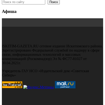
Поиск
Афиша
ISKITIM-GAZETA.RU сетевое издание Искитимского района.
Зарегистрировано Федеральной службой по надзору в сфере
связи, информационных технологий и массовых
коммуникаций (Роскомнадзор) Эл № ФС77-81027 от
30.04.2021г.
Учредитель ГАУ НСО «Издательский дом «Советская
Сибирь»