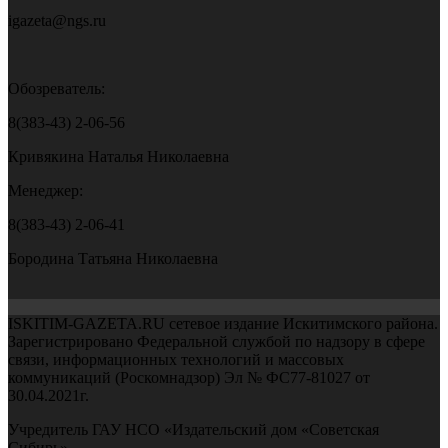
igazeta@ngs.ru
Обозреватель:
8(383-43) 2-06-56
Кривякина Наталья Николаевна
Менеджер:
8(383-43) 2-06-41
Бородина Татьяна Николаевна
ISKITIM-GAZETA.RU сетевое издание Искитимского района.
Зарегистрировано Федеральной службой по надзору в сфере
связи, информационных технологий и массовых
коммуникаций (Роскомнадзор) Эл № ФС77-81027 от
30.04.2021г.
Учредитель ГАУ НСО «Издательский дом «Советская
Сибирь»