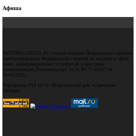
Афиша
ISKITIM-GAZETA.RU сетевое издание Искитимского района.
Зарегистрировано Федеральной службой по надзору в сфере
связи, информационных технологий и массовых
коммуникаций (Роскомнадзор) Эл № ФС77-81027 от
30.04.2021г.
Учредитель ГАУ НСО «Издательский дом «Советская
Сибирь»