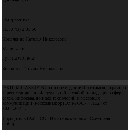
Обозреватель:
8(383-43) 2-06-56
Кривякина Наталья Николаевна
Менеджер:
8(383-43) 2-06-41
Бородина Татьяна Николаевна
ISKITIM-GAZETA.RU сетевое издание Искитимского района.
Зарегистрировано Федеральной службой по надзору в сфере
связи, информационных технологий и массовых
коммуникаций (Роскомнадзор) Эл № ФС77-81027 от
30.04.2021г.
Учредитель ГАУ НСО «Издательский дом «Советская
Сибирь»