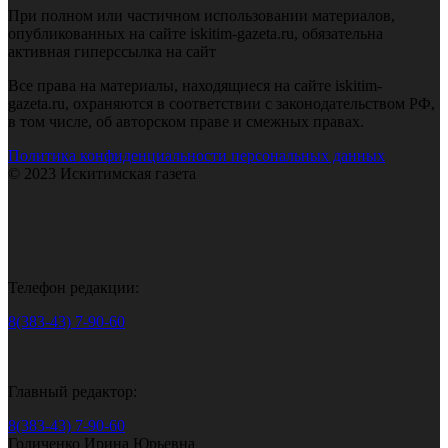
При полном или частичном использовании материалов,
опубликованных на сайте iskitim-gazeta.ru, обязательна
активная гиперссылка на сайт
Все права на материалы, находящиеся на сайте iskitim-
gazeta.ru, охраняются в соответствии с законодательством РФ,
в том числе, об авторском праве и смежных правах.
Политика конфиденциальности персональных данных
© 2023 Искитимская газета
Телефон редакции:
8(383-43) 7-90-60
Главный редактор:
8(383-43) 7-90-60
Голиченко Ирина Юрьевна