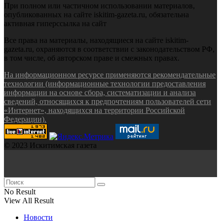
При полном или частичном использовании материалов,
опубликованных на сайте iskitim-gazeta.ru, обязательна
активная гиперссылка на сайт
Все права на материалы, находящиеся на сайте iskitim-
gazeta.ru, охраняются в соответствии с законодательством РФ,
в том числе, об авторском праве и смежных правах.
На информационном ресурсе применяются рекомендательные
технологии (информационные технологии предоставления
информации на основе сбора, систематизации и анализа
сведений, относящихся к предпочтениям пользователей сети
«Интернет», находящихся на территории Российской
Федерации).
© 2023 Искитимская газета
No Result
View All Result
Новости