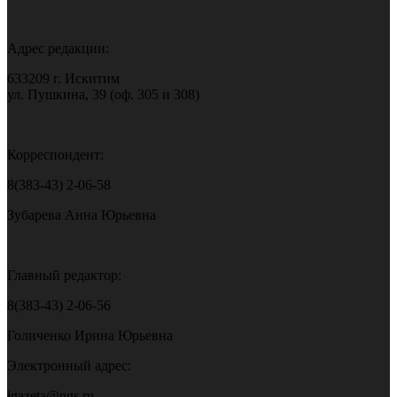
Адрес редакции:
633209 г. Искитим
ул. Пушкина, 39 (оф. 305 и 308)
Корреспондент:
8(383-43) 2-06-58
Зубарева Анна Юрьевна
Главный редактор:
8(383-43) 2-06-56
Голиченко Ирина Юрьевна
Электронный адрес:
igazeta@ngs.ru