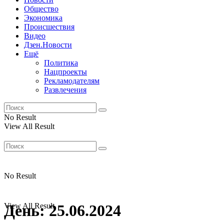
Общество
Экономика
Происшествия
Видео
Дзен.Новости
Ещё
Политика
Нацпроекты
Рекламодателям
Развлечения
No Result
View All Result
No Result
View All Result
День:
25.06.2024