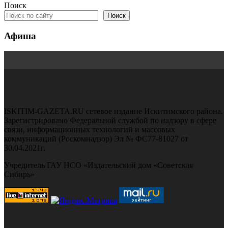
Поиск
Поиск
Афиша
ISKITIM-GAZETA.RU сетевое издание Искитимского района.
Зарегистрировано Федеральной службой по надзору в сфере
связи, информационных технологий и массовых
коммуникаций (Роскомнадзор) Эл № ФС77-81027 от
30.04.2021г.
Учредитель ГАУ НСО «Издательский дом «Советская
Сибирь»