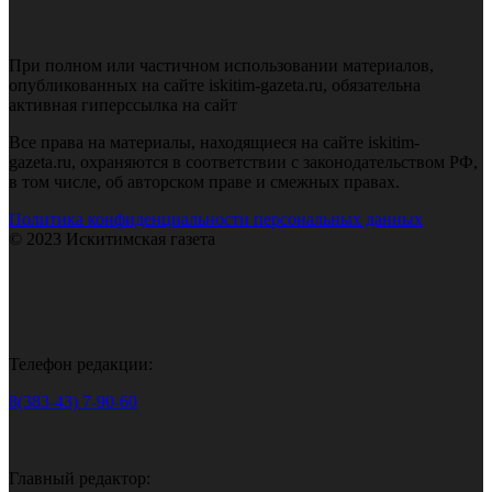
При полном или частичном использовании материалов,
опубликованных на сайте iskitim-gazeta.ru, обязательна
активная гиперссылка на сайт
Все права на материалы, находящиеся на сайте iskitim-
gazeta.ru, охраняются в соответствии с законодательством РФ,
в том числе, об авторском праве и смежных правах.
Политика конфиденциальности персональных данных
© 2023 Искитимская газета
Телефон редакции:
8(383-43) 7-90-60
Главный редактор: