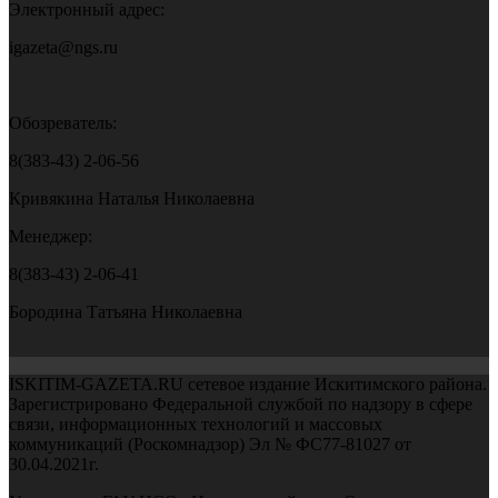
Электронный адрес:
igazeta@ngs.ru
Обозреватель:
8(383-43) 2-06-56
Кривякина Наталья Николаевна
Менеджер:
8(383-43) 2-06-41
Бородина Татьяна Николаевна
ISKITIM-GAZETA.RU сетевое издание Искитимского района.
Зарегистрировано Федеральной службой по надзору в сфере
связи, информационных технологий и массовых
коммуникаций (Роскомнадзор) Эл № ФС77-81027 от
30.04.2021г.