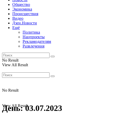
Общество
Экономика
Происшествия
Видео
Дзен.Новости
Ещё
Политика
Нацпроекты
Рекламодателям
Развлечения
No Result
View All Result
No Result
View All Result
День:
03.07.2023