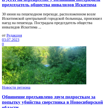
председатель общества инвалидов Искитима
30 июня на пешеходном переходе, расположенном возле
Искитимской центральной городской больницы, произошел
наезд на пешехода. Пострадала председатель общества
инвалидов Искитима ...
от
Редакция
03.07.2023
0
Новости региона
Обвинение предъявлено двум подросткам за
попытку убийства сверстника в Новосибирской
области