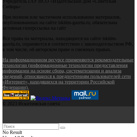
Учредитель ГАУ НСО «Издательский дом «Советская
Сибирь»
При полном или частичном использовании материалов,
опубликованных на сайте iskitim-gazeta.ru, обязательна
активная гиперссылка на сайт
Все права на материалы, находящиеся на сайте iskitim-
gazeta.ru, охраняются в соответствии с законодательством РФ,
в том числе, об авторском праве и смежных правах.
На информационном ресурсе применяются рекомендательные
технологии (информационные технологии предоставления
информации на основе сбора, систематизации и анализа
сведений, относящихся к предпочтениям пользователей сети
«Интернет», находящихся на территории Российской
Федерации).
© 2023 Искитимская газета
No Result