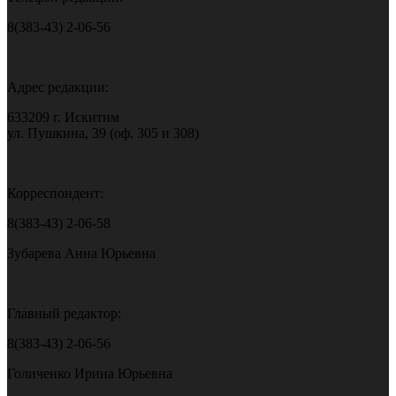
8(383-43) 2-06-56
Адрес редакции:
633209 г. Искитим
ул. Пушкина, 39 (оф. 305 и 308)
Корреспондент:
8(383-43) 2-06-58
Зубарева Анна Юрьевна
Главный редактор:
8(383-43) 2-06-56
Голиченко Ирина Юрьевна