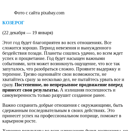
Фото с сайта pixabay.com
КОЗЕРОГ
(22 декабря — 19 января)
Этот год будет благоприятен во всех отношениях. Все
сложится хорошо. Период невезения и вынужденного
бездействия позади. Планеты сошлись удачно, во всем ждет
успех и процветание. Год будет насыщен важными
событиями, хотя может возникнуть ощущение, что все так
запуталось, что разобраться сложно. Проявите выдержку и
терпение. Трезво оценивайте свои возможности, не
хватайтесь сразу за несколько дел, не пытайтесь урвать все и
сразу.
Постепенное, но непрерывное продвижение вперед
принесет свои результаты.
А излишняя поспешность и
самоуверенность только разрушит созданное ранее.
Важно сохранить добрые отношения с окружающими, быть
сдержанным последовательным в своих действиях. Это
принесет успех на профессиональном поприще, поможет в
карьерном росте.
Хорошие результаты во всех начинаниях будут достижимы, но