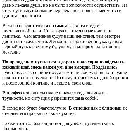
давно лежала душа, но не было возможности осуществить. На
этом пути ждут большие перспективы, новые знакомства и
единомышленники.
Важно сосредоточится на самом главном и идти к
поставленной цели. Не разбрасываться на мелочи и не
лениться. Чем активнее будут ваши действия, тем быстрее
достигнете желаемого. Легкость и вдохновение укажут вам
верный путь к светлому будущему, о котором вы так долго
мечтали.
Но прежде чем пуститься в дорогу, надо хорошо обдумать
каждый шаг, здесь важен ум, а не эмоции.
Поддавшись
чувствам, легко ошибиться, а сомнения окружающих и чужие
советы только помешают. Поэтому относитесь с долей иронии
к посторонней критике и верьте в свои силы.
В профессиональном плане в начале года возможны
трудности, но ситуация разрешится сама собой.
В семье все будет благополучно. В отношениях с близкими не
стесняйтесь проявлять свои чувства.
Также этот год благоприятен для учебы, путешествия в
родные места.