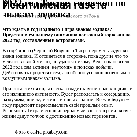
2022 год Тигра: гороскоп по
знакам зодиака
Что ждать в год Водяного Тигра знакам зодиака?
Представляем вашему вниманию восточный гороскоп на
2022 год
,
составленный астрологами.
В год Синего (Черного) Водяного Тигра перемены ждут все
знаки зодиака. И отсидеться в сторонке, пока другие что-то
меняют в своей жизни, не удастся никому. Ведь покровитель
2022 года сам активен, неутомим в поисках добычи.
Действовать придется всем, а особенно усердно огненным и
воздушным знакам зодиака.
При этом стихия воды слегка сгладит крутой нрав хищника и
его излишнюю активность. Будет располагать к созерцанию,
раздумьям, поиску истины и новых знаний. Всем в будущем
году предстоит переосмыслить свой прошлый опыт.
Решимость Тигра и его неисчерпаемый запас энергии, воля к
жизни дадут толчок к достижению новых горизонтов.
Фото с сайта pixabay.com