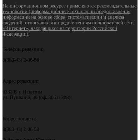
На информационном ресурсе применяются рекомендательные
технологии (информационные технологии предоставления
информации на основе сбора, систематизации и анализа
сведений, относящихся к предпочтениям пользователей сети
«Интернет», находящихся на территории Российской
Федерации).
Телефон редакции:
8(383-43) 2-06-56
Адрес редакции:
633209 г. Искитим
ул. Пушкина, 39 (оф. 305 и 308)
Корреспондент:
8(383-43) 2-06-58
Зубарева Анна Юрьевна