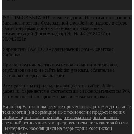
ISKITIM-GAZETA.RU сетевое издание Искитимского района.
Зарегистрировано Федеральной службой по надзору в сфере
связи, информационных технологий и массовых
коммуникаций (Роскомнадзор) Эл № ФС77-81027 от
30.04.2021г.
Учредитель ГАУ НСО «Издательский дом «Советская
Сибирь»
При полном или частичном использовании материалов,
опубликованных на сайте iskitim-gazeta.ru, обязательна
активная гиперссылка на сайт
Все права на материалы, находящиеся на сайте iskitim-
gazeta.ru, охраняются в соответствии с законодательством РФ,
в том числе, об авторском праве и смежных правах.
На информационном ресурсе применяются рекомендательные
технологии (информационные технологии предоставления
информации на основе сбора, систематизации и анализа
сведений, относящихся к предпочтениям пользователей сети
«Интернет», находящихся на территории Российской
Федерации).