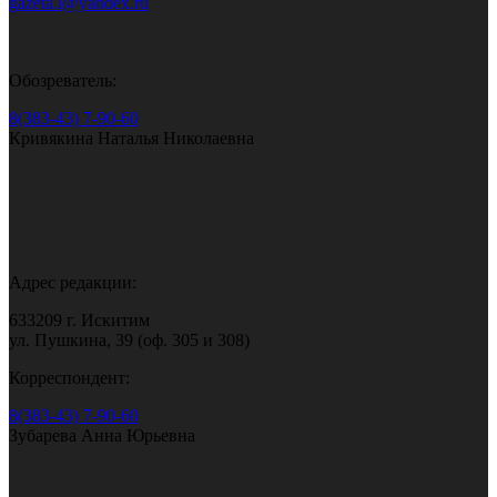
gazeta.i@yandex.ru
Обозреватель:
8(383-43) 7-90-60
Кривякина Наталья Николаевна
Адрес редакции:
633209 г. Искитим
ул. Пушкина, 39 (оф. 305 и 308)
Корреспондент:
8(383-43) 7-90-60
Зубарева Анна Юрьевна