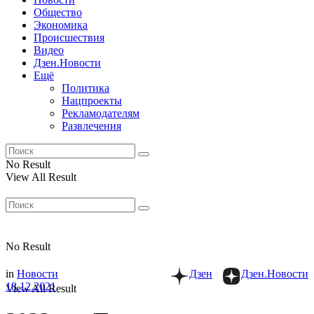
Общество
Экономика
Происшествия
Видео
Дзен.Новости
Ещё
Политика
Нацпроекты
Рекламодателям
Развлечения
No Result
View All Result
No Result
in
Новости
Дзен
Дзен.Новости
18.12.2021
View All Result