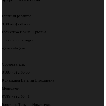
Главный редактор:
8(383-43) 2-06-56
Голиченко Ирина Юрьевна
Электронный адрес:
igazeta@ngs.ru
Обозреватель:
8(383-43) 2-06-56
Кривякина Наталья Николаевна
Менеджер:
8(383-43) 2-06-41
Бородина Татьяна Николаевна