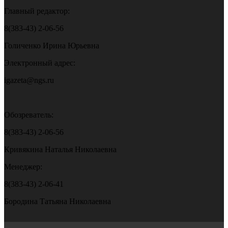
Главный редактор:
8(383-43) 2-06-56
Голиченко Ирина Юрьевна
Электронный адрес:
igazeta@ngs.ru
Обозреватель:
8(383-43) 2-06-56
Кривякина Наталья Николаевна
Менеджер:
8(383-43) 2-06-41
Бородина Татьяна Николаевна