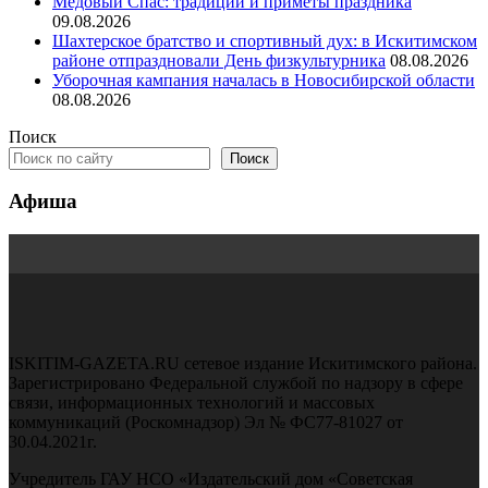
Медовый Спас: традиции и приметы праздника
09.08.2026
Шахтерское братство и спортивный дух: в Искитимском
районе отпраздновали День физкультурника
08.08.2026
Уборочная кампания началась в Новосибирской области
08.08.2026
Поиск
Поиск
Афиша
ISKITIM-GAZETA.RU сетевое издание Искитимского района.
Зарегистрировано Федеральной службой по надзору в сфере
связи, информационных технологий и массовых
коммуникаций (Роскомнадзор) Эл № ФС77-81027 от
30.04.2021г.
Учредитель ГАУ НСО «Издательский дом «Советская