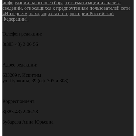
информации на основе сбора, систематизации и анализа
сведений, относящихся к предпочтениям пользователей сети
«Интернет», находящихся на территории Российской
Федерации).
Телефон редакции:
8(383-43) 2-06-56
Адрес редакции:
633209 г. Искитим
ул. Пушкина, 39 (оф. 305 и 308)
Корреспондент:
8(383-43) 2-06-58
Зубарева Анна Юрьевна