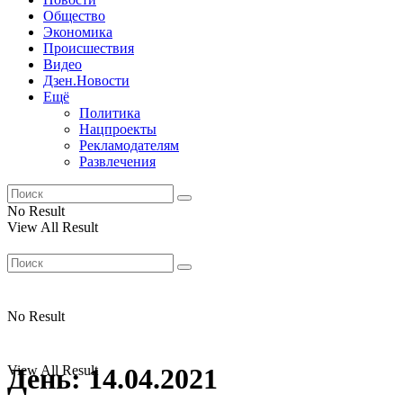
Общество
Экономика
Происшествия
Видео
Дзен.Новости
Ещё
Политика
Нацпроекты
Рекламодателям
Развлечения
No Result
View All Result
No Result
View All Result
День:
14.04.2021