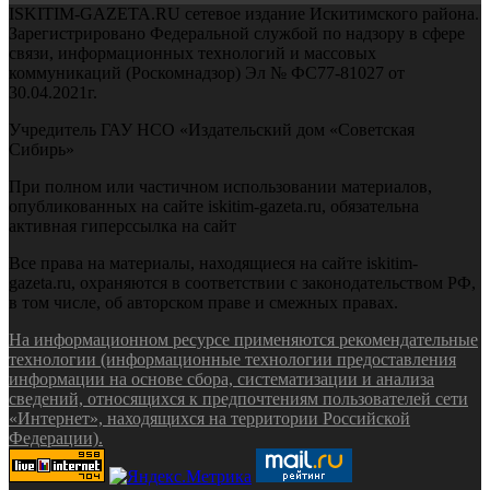
ISKITIM-GAZETA.RU сетевое издание Искитимского района.
Зарегистрировано Федеральной службой по надзору в сфере
связи, информационных технологий и массовых
коммуникаций (Роскомнадзор) Эл № ФС77-81027 от
30.04.2021г.
Учредитель ГАУ НСО «Издательский дом «Советская
Сибирь»
При полном или частичном использовании материалов,
опубликованных на сайте iskitim-gazeta.ru, обязательна
активная гиперссылка на сайт
Все права на материалы, находящиеся на сайте iskitim-
gazeta.ru, охраняются в соответствии с законодательством РФ,
в том числе, об авторском праве и смежных правах.
На информационном ресурсе применяются рекомендательные
технологии (информационные технологии предоставления
информации на основе сбора, систематизации и анализа
сведений, относящихся к предпочтениям пользователей сети
«Интернет», находящихся на территории Российской
Федерации).