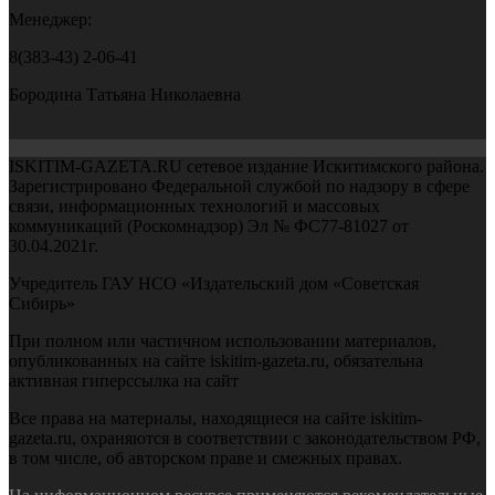
Менеджер:
8(383-43) 2-06-41
Бородина Татьяна Николаевна
ISKITIM-GAZETA.RU сетевое издание Искитимского района.
Зарегистрировано Федеральной службой по надзору в сфере
связи, информационных технологий и массовых
коммуникаций (Роскомнадзор) Эл № ФС77-81027 от
30.04.2021г.
Учредитель ГАУ НСО «Издательский дом «Советская
Сибирь»
При полном или частичном использовании материалов,
опубликованных на сайте iskitim-gazeta.ru, обязательна
активная гиперссылка на сайт
Все права на материалы, находящиеся на сайте iskitim-
gazeta.ru, охраняются в соответствии с законодательством РФ,
в том числе, об авторском праве и смежных правах.