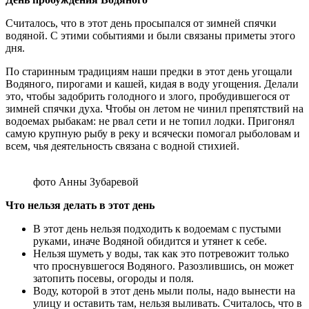
Считалось, что в этот день просыпался от зимней спячки
водяной. С этими событиями и были связаны приметы этого
дня.
По старинным традициям наши предки в этот день угощали
Водяного, пирогами и кашей, кидая в воду угощения. Делали
это, чтобы задобрить голодного и злого, пробудившегося от
зимней спячки духа. Чтобы он летом не чинил препятствий на
водоемах рыбакам: не рвал сети и не топил лодки. Пригонял
самую крупную рыбу в реку и всячески помогал рыболовам и
всем, чья деятельность связана с водной стихией.
фото Анны Зубаревой
Что нельзя делать в этот день
В этот день нельзя подходить к водоемам с пустыми
руками, иначе Водяной обидится и утянет к себе.
Нельзя шуметь у воды, так как это потревожит только
что проснувшегося Водяного. Разозлившись, он может
затопить посевы, огороды и поля.
Воду, которой в этот день мыли полы, надо вынести на
улицу и оставить там, нельзя выливать. Считалось, что в