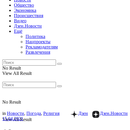
Общество
Экономика
Происшествия
Видео
Дзен.Новости
Ещё
Политика
Нацпроекты
Рекламодателям
Развлечения
No Result
View All Result
No Result
in
Новости
,
Погода
,
Религия
Дзен
Дзен.Новости
15.04.2021
View All Result