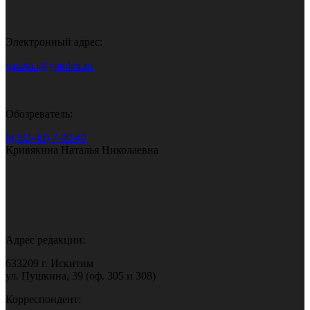
Электронный адрес:
gazeta.i@yandex.ru
Обозреватель:
8(383-43) 7-90-60
Кривякина Наталья Николаевна
Адрес редакции:
633209 г. Искитим
ул. Пушкина, 39 (оф. 305 и 308)
Корреспондент: