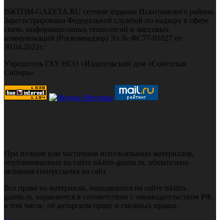
ISKITIM-GAZETA.RU сетевое издание Искитимского района.
Зарегистрировано Федеральной службой по надзору в сфере
связи, информационных технологий и массовых
коммуникаций (Роскомнадзор) Эл № ФС77-81027 от
30.04.2021г.
Учредитель ГАУ НСО «Издательский дом «Советская
Сибирь»
При полном или частичном использовании материалов,
опубликованных на сайте iskitim-gazeta.ru, обязательна
активная гиперссылка на сайт
Все права на материалы, находящиеся на сайте iskitim-
gazeta.ru, охраняются в соответствии с законодательством РФ,
в том числе, об авторском праве и смежных правах.