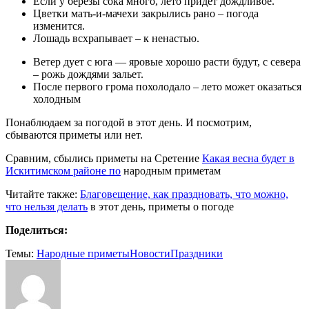
Если у березы сока много, лето придет дождливое.
Цветки мать-и-мачехи закрылись рано – погода
изменится.
Лошадь всхрапывает – к ненастью.
Ветер дует с юга — яровые хорошо расти будут, с севера
– рожь дождями зальет.
После первого грома похолодало – лето может оказаться
холодным
Понаблюдаем за погодой в этот день. И посмотрим,
сбываются приметы или нет.
Сравним, сбылись приметы на Сретение
Какая весна будет в
Искитимском районе по
народным приметам
Читайте также:
Благовещение, как праздновать, что можно,
что нельзя делать
в этот день, приметы о погоде
Поделиться:
Темы:
Народные приметы
Новости
Праздники