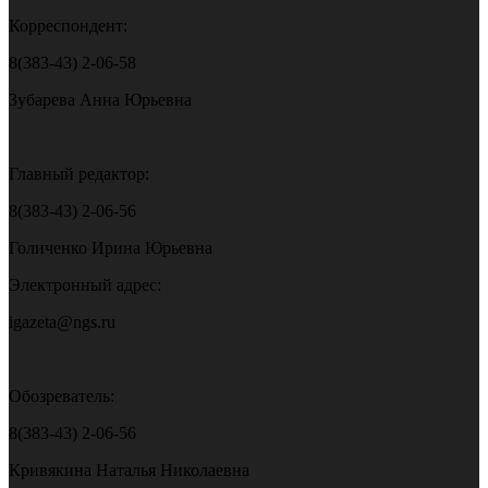
Корреспондент:
8(383-43) 2-06-58
Зубарева Анна Юрьевна
Главный редактор:
8(383-43) 2-06-56
Голиченко Ирина Юрьевна
Электронный адрес:
igazeta@ngs.ru
Обозреватель:
8(383-43) 2-06-56
Кривякина Наталья Николаевна